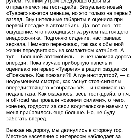
рулем. Ранним утром следующего дня мы
отправляемся на тест-драйв. Визуально новый
«Туарег» кажется меньше, но это только на первый
взгляд. Внушительные габариты я оценила при
первой посадке в автомобиль. Да, вот оно, это
ощущение, что находишься за рулем настоящего
внедорожника. Подгоняю сидение, настраиваю
зеркала. Немного переживаю, так как в обычной
жизни передвигаюсь на компактном хэтчбеке. А
тут… большой автомобиль… и незнакомая дорога
впереди. Пока изучаю приборную панель и
оцениваю интерьер «Туарега» в рации раздается
«Поехали». Как поехали?!! А где инструктор?, — с
недоумением смотрю, как гаснут стоп-сигналы
впередистоящего «собрата» V8… и нажимаю на
педаль газа. Как оказалось, весь тест-драйв, в т.ч.
и off-road мы провели «своими силами», отчего,
конечно, гордости за свои водительские навыки у
меня прибавилось еще больше. Но, не буду
забегать вперед.
Выехав на дорогу, мы двинулись в сторону гор.
Местное население с интересом наблюдает за