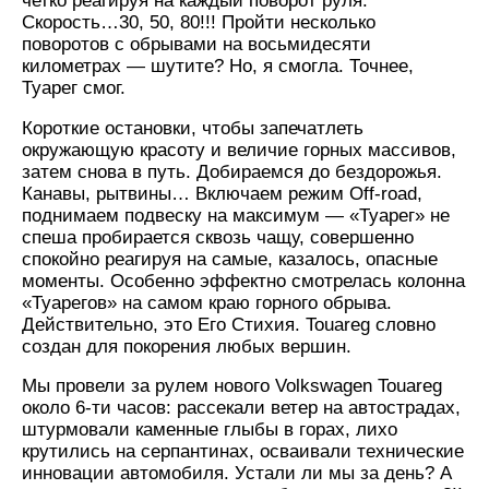
четко реагируя на каждый поворот руля.
Скорость…30, 50, 80!!! Пройти несколько
поворотов с обрывами на восьмидесяти
километрах — шутите? Но, я смогла. Точнее,
Туарег смог.
Короткие остановки, чтобы запечатлеть
окружающую красоту и величие горных массивов,
затем снова в путь. Добираемся до бездорожья.
Канавы, рытвины… Включаем режим Off-road,
поднимаем подвеску на максимум — «Туарег» не
спеша пробирается сквозь чащу, совершенно
спокойно реагируя на самые, казалось, опасные
моменты. Особенно эффектно смотрелась колонна
«Туарегов» на самом краю горного обрыва.
Действительно, это Его Стихия. Touareg словно
создан для покорения любых вершин.
Мы провели за рулем нового Volkswagen Touareg
около 6-ти часов: рассекали ветер на автострадах,
штурмовали каменные глыбы в горах, лихо
крутились на серпантинах, осваивали технические
инновации автомобиля. Устали ли мы за день? А