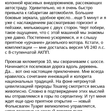
колонной красивых внедорожников, рассекающих
автостраду. Удивительно, но я очень быстро
привыкла к габаритам автомобиля. Большие
боковые зеркала, удобное кресло…еще 5 минут и я
уже с наслаждением рассматриваю горизонт и
пейзажи, мелькающие с двух сторон. Черт побери,
такое ощущение, что с этой машиной мы знакомы
уже давно. Постепенно ускоряемся, и я слышу
приятное «урчание» дизельного мотора. Кстати, о
комплектации — мне досталась версия V6 240 л.с.
с 8-ступенчатой АКПП.
Проехав километров 10, мы сворачиваем с шоссе.
Начинается поселковая дорога вдоль деревень.
Да… вот оно настоящее приключение. Мне всегда
нравилось сочетание инноваций и колорита
национальных традиций. На фоне нетронутой
цивилизацией природы Touareg смотрится весьма
живописно. Словно в подтверждение этих мыслей
мы отправляемся в горы по серпантину. И тут меня
ждет еще одно приятное открытие — новый
Фольксваген Туарег великолепно управляется,