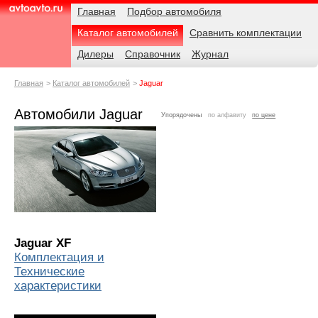
Навигация
Родительские
Главная
Подбор автомобиля
страницы
Каталог автомобилей
Сравнить комплектации
AvtoAvto.ru
Дилеры
Справочник
Журнал
Главная
Каталог автомобилей
Jaguar
Автомобили Jaguar
Упорядочены
по алфавиту
по цене
Jaguar XF
Комплектация и
Технические
характеристики