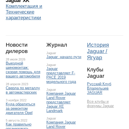
Jaguar XK
Комплектация и
Технические
характеристики
Новости
Журнал
История
дилеров
Jaguar /
Jaguar
Ягуар
Jaguar: начало пути
28 июля 2026
Выездной
Jaguar
шиномонтаж:
Клубы
Jaguar
скорая помощь для
представляет F-
Jaguar
вашего автомобиля
PACE 2019
модельного года
Русский Клуб
28 апреля 2023
Сверла по металлу
Владельцев
Jaguar
в автомастерских
JAGUAR
Компания Jaguar
Land Rover
3 ноября 2022
Все клубы и
представляет
Куда обратиться
форумы Jaguar
Jaguar XE
за ремонтом
Landmark
двигателя Opel
Jaguar
5 августа 2022
Компания Jaguar
Как правильно
Land Rover
организовать