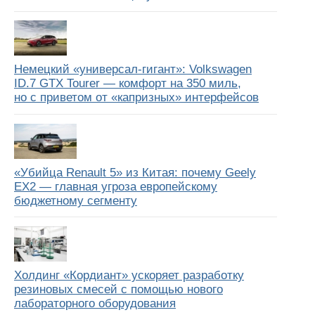
Немецкий «универсал-гигант»: Volkswagen
ID.7 GTX Tourer — комфорт на 350 миль,
но с приветом от «капризных» интерфейсов
«Убийца Renault 5» из Китая: почему Geely
EX2 — главная угроза европейскому
бюджетному сегменту
Холдинг «Кордиант» ускоряет разработку
резиновых смесей с помощью нового
лабораторного оборудования