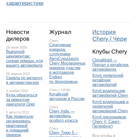
характеристики
Новости
Журнал
История
дилеров
Chery / Чери
Chery
Спортивная
28 июля 2026
команда:
Клубы Chery
Выездной
сотрудники
шиномонтаж:
АвтоСпецЦентр
ChinaMobil —
скорая помощь для
Chery Москворечье
Портал о китайских
вашего автомобиля
приняли участие
автомобилях
в мотозаезде
28 апреля 2023
Клуб любителей
Enduro
Сверла по металлу
китайских
по бездорожью
в автомастерских
автомобилей
Chery
/
LIFAN
Клуб владельцев
3 ноября 2022
Китайский
Куда обратиться
автомобилей Chery
автопром в России
за ремонтом
Клуб владельцев и
двигателя Opel
любителей
Chery
автомобилей Chery
Chery Indis —
5 августа 2022
автомобиль
Как правильно
Клуб поклонников
особого класса
организовать
Chery (г. Санкт-
квартирный
Петербург)
Chery
и домашний
Chery Tiggo 5 –
переезд
Все клубы и