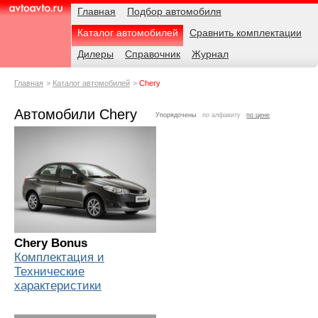
Навигация
Родительские
Главная
Подбор автомобиля
страницы
Каталог автомобилей
Сравнить комплектации
AvtoAvto.ru
Дилеры
Справочник
Журнал
Главная
Каталог автомобилей
Chery
Автомобили Chery
Упорядочены
по алфавиту
по цене
Chery Bonus
Комплектация и
Технические
характеристики