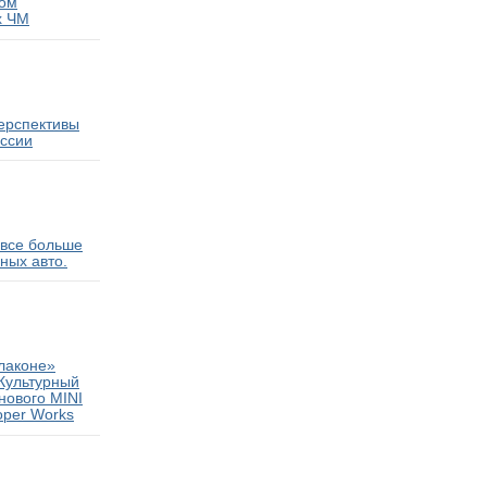
ком
х ЧМ
перспективы
оссии
 все больше
ных авто.
лаконе»
Культурный
нового MINI
oper Works