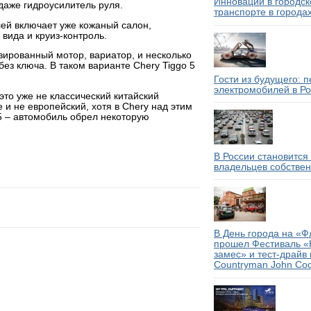
Инновации в городс
даже гидроусилитель руля.
транспорте в города
лей включает уже кожаный салон,
вида и круиз-контроль.
зированный мотор, вариатор, и несколько
ез ключа. В таком варианте Chery Tiggo 5
Гости из будущего: 
электромобилей в Р
то уже не классический китайский
и не европейский, хотя в Chery над этим
 5 – автомобиль обрел некоторую
В России становится
владельцев собствен
В День города на «Ф
прошел Фестиваль «
замес» и тест-драйв 
Countryman John Co