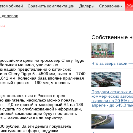
автомобилей
Сравнить комплектации
Дилеры
Справочник
Жу
и дилеров
ены
Собственные н
российские цены на кроссовер Chery Tiggo
Что за зверь такой 
 большая машина, уже сильно
з наших представлений о китайских
ина Chery Tiggo 5 - 4506 мм, высота – 1740
1841 мм. Колесная база вполне приличная
рожный просвет – 190 мм, что очень
Продажи легковых и 
дет поставляться в Россию в трех
коммерческих автом
но двигатель, насколько можно понять,
выросли на 20,5% в 
ин – 2,0-литровый атмосферный R4 на 138
апреле - до 545,3 ты
ли судить по опубликованной информации,
топовой комплектации будут поставлять
ия – механическая или вариатор
00 рублей. За эти деньги покупатель
отивотуманные фары, подушки