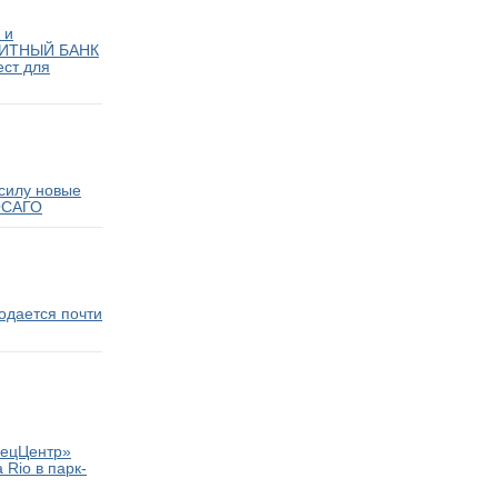
 и
ИТНЫЙ БАНК
ест для
 силу новые
ОСАГО
родается почти
пецЦентр»
 Rio в парк-