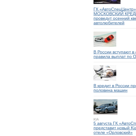
ГК «АвтоСпецЦентр»
МОСКОВСКИЙ КРЕД
проведут осенний кв
автолюбителей
В России вступают в
правила выплат по 
В кредит в России п
половина машин
KIA
5 августа ГК «АвтоС
представит новый Kia
отеле «Орловский»