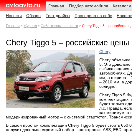
Навигация
Подразделы
Родительские
Дата:
Главная
Подбор автомобиля
Каталог 
страницы
AvtoAvto.ru
Новости
Обзоры
Тест-драйвы
Проверено на себе
Новост
Главная
Журнал
Собственные новости
Chery Tiggo 5 – российские ц
Chery Tiggo 5 – российские цены
Chery
Chery объявила 
5. Это довольно
выбивающаяся и
автомобилях. Дл
мм, а ширина – 
– 2610 мм, а до
солидно.
Chery Tiggo 5 бу
комплектациях, 
будет только од
л.с. Правда, ес
как минимум, в 
модернизированный мотор – с системой старт/стоп. Трансмисс
В самой простой комплектации Chery Tiggo 5 будет стоить 650 0
получит довольно скромный набор – парктроник, ABS, EBD, пр