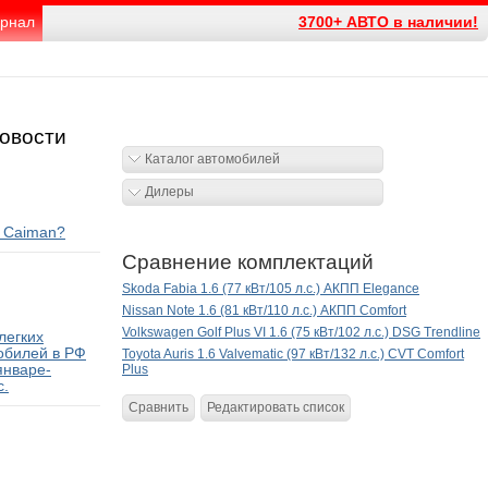
рнал
3700+ АВТО в наличии!
овости
Каталог автомобилей
Дилеры
— Caiman?
Сравнение комплектаций
Skoda Fabia 1.6 (77 кВт/105 л.с.) АКПП Elegance
Nissan Note 1.6 (81 кВт/110 л.с.) АКПП Comfort
Volkswagen Golf Plus VI 1.6 (75 кВт/102 л.с.) DSG Trendline
легких
обилей в РФ
Toyota Auris 1.6 Valvematic (97 кВт/132 л.с.) CVT Comfort
январе-
Plus
с.
Сравнить
Редактировать список