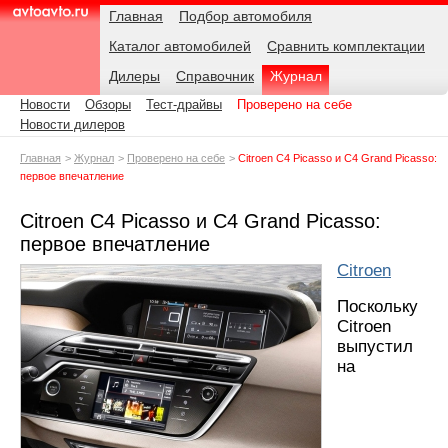
Навигация
Подразделы
Родительские
Дата:
Главная
Подбор автомобиля
страницы
Каталог автомобилей
Сравнить комплектации
AvtoAvto.ru
Дилеры
Справочник
Журнал
Новости
Обзоры
Тест-драйвы
Проверено на себе
Новости дилеров
Главная
Журнал
Проверено на себе
Citroen C4 Picasso и C4 Grand Picasso:
первое впечатление
Citroen C4 Picasso и C4 Grand Picasso:
первое впечатление
Citroen
Поскольку
Citroen
выпустил
на