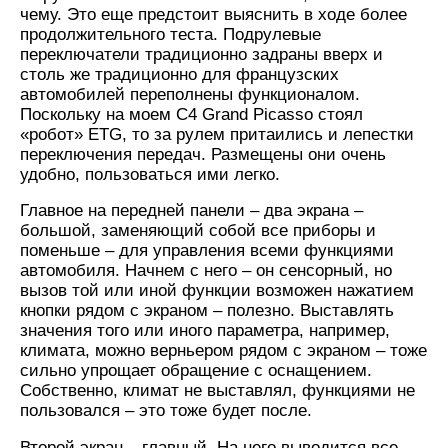
чему. Это еще предстоит выяснить в ходе более
продолжительного теста. Подрулевые
переключатели традиционно задраны вверх и
столь же традиционно для французских
автомобилей переполнены функционалом.
Поскольку на моем C4 Grand Picasso стоял
«робот» ETG, то за рулем притаились и лепестки
переключения передач. Размещены они очень
удобно, пользоваться ими легко.
Главное на передней панели – два экрана –
большой, заменяющий собой все приборы и
поменьше – для управления всеми функциями
автомобиля. Начнем с него – он сенсорный, но
вызов той или иной функции возможен нажатием
кнопки рядом с экраном – полезно. Выставлять
значения того или иного параметра, например,
климата, можно верньером рядом с экраном – тоже
сильно упрощает обращение с оснащением.
Собственно, климат не выставлял, функциями не
пользовался – это тоже будет после.
Второй экран – главный. На него выводится все,