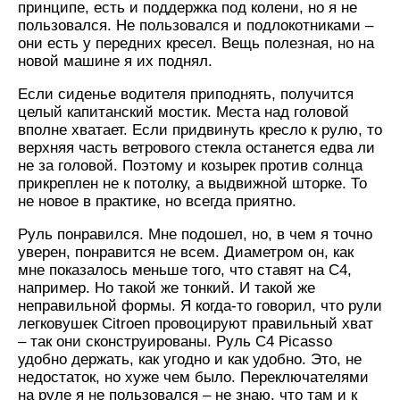
принципе, есть и поддержка под колени, но я не
пользовался. Не пользовался и подлокотниками –
они есть у передних кресел. Вещь полезная, но на
новой машине я их поднял.
Если сиденье водителя приподнять, получится
целый капитанский мостик. Места над головой
вполне хватает. Если придвинуть кресло к рулю, то
верхняя часть ветрового стекла останется едва ли
не за головой. Поэтому и козырек против солнца
прикреплен не к потолку, а выдвижной шторке. То
не новое в практике, но всегда приятно.
Руль понравился. Мне подошел, но, в чем я точно
уверен, понравится не всем. Диаметром он, как
мне показалось меньше того, что ставят на C4,
например. Но такой же тонкий. И такой же
неправильной формы. Я когда-то говорил, что рули
легковушек Citroen провоцируют правильный хват
– так они сконструированы. Руль C4 Picasso
удобно держать, как угодно и как удобно. Это, не
недостаток, но хуже чем было. Переключателями
на руле я не пользовался – не знаю, что там и к