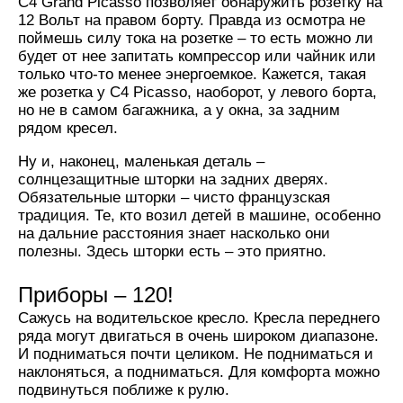
C4 Grand Picasso позволяет обнаружить розетку на
12 Вольт на правом борту. Правда из осмотра не
поймешь силу тока на розетке – то есть можно ли
будет от нее запитать компрессор или чайник или
только что-то менее энергоемкое. Кажется, такая
же розетка у C4 Picasso, наоборот, у левого борта,
но не в самом багажника, а у окна, за задним
рядом кресел.
Ну и, наконец, маленькая деталь –
солнцезащитные шторки на задних дверях.
Обязательные шторки – чисто французская
традиция. Те, кто возил детей в машине, особенно
на дальние расстояния знает насколько они
полезны. Здесь шторки есть – это приятно.
Приборы – 120!
Сажусь на водительское кресло. Кресла переднего
ряда могут двигаться в очень широком диапазоне.
И подниматься почти целиком. Не подниматься и
наклоняться, а подниматься. Для комфорта можно
подвинуться поближе к рулю.