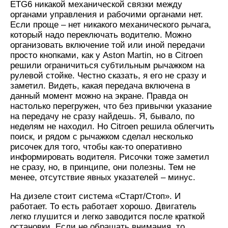
ETG6 никакой механической связки между
органами управления и рабочими органами нет.
Если проще – нет никакого механического рычага,
который надо переключать водителю. Можно
организовать включение той или иной передачи
просто кнопками, как у Aston Martin, но в Citroen
решили ограничиться субтильным рычажком на
рулевой стойке. Честно сказать, я его не сразу и
заметил. Видеть, какая передача включена в
данный момент можно на экране. Правда он
настолько перегружен, что без привычки указание
на передачу не сразу найдешь. Я, бывало, по
неделям не находил. Но Citroen решила облегчить
поиск, и рядом с рычажком сделал несколько
рисочек для того, чтобы как-то оперативно
информировать водителя. Рисочки тоже заметил
не сразу, но, в принципе, они полезны. Тем не
менее, отсутствие явных указателей – минус.
На дизеле стоит система «Старт/Стоп». И
работает. То есть работает хорошо. Двигатель
легко глушится и легко заводится после краткой
остановки. Если не обращать внимания, то