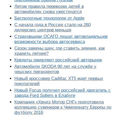
Летом правила перевозки детей в
автомобилях снова ужесточатся
Беспилотные технологии от Apple
С начала года в России стало на 260
дилерских центров меньше
Страховщики ОСАГО лишат автовладельцев
возможности выбора автосервиса
Сезон замены шин: где ставить зимние, как
хранить летние?
Кредиты оживляют российский авторынок
Автомобили SKODA 90 лет на службе у
чешских президентов
Новый кроссовер Cadillac XT5 ждет первых
покупателей
Новый Focus получил российский двигатель с
завода Ford Sollers в Елабуге
Компания «Хендэ Мотор СНГ» подготовила
коллекцию сувениров к Чемпионату Европы по
футболу 2016