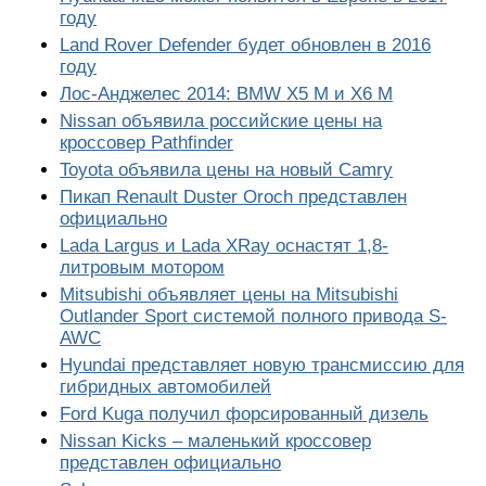
году
Land Rover Defender будет обновлен в 2016
году
Лос-Анджелес 2014: BMW X5 M и X6 M
Nissan объявила российские цены на
кроссовер Pathfinder
Toyota объявила цены на новый Camry
Пикап Renault Duster Oroch представлен
официально
Lada Largus и Lada XRay оснастят 1,8-
литровым мотором
Mitsubishi объявляет цены на Mitsubishi
Outlander Sport системой полного привода S-
AWC
Hyundai представляет новую трансмиссию для
гибридных автомобилей
Ford Kuga получил форсированный дизель
Nissan Kicks – маленький кроссовер
представлен официально