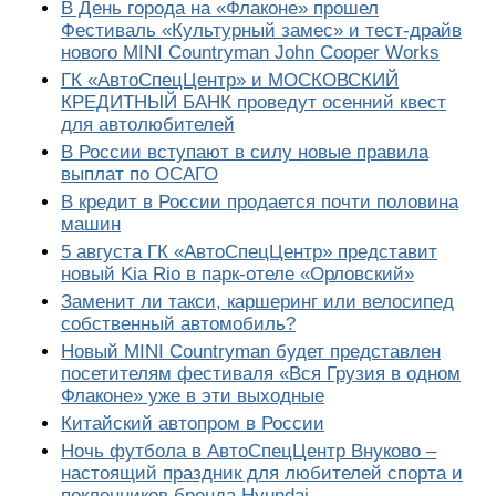
В День города на «Флаконе» прошел
Фестиваль «Культурный замес» и тест-драйв
нового MINI Countryman John Cooper Works
ГК «АвтоСпецЦентр» и МОСКОВСКИЙ
КРЕДИТНЫЙ БАНК проведут осенний квест
для автолюбителей
В России вступают в силу новые правила
выплат по ОСАГО
В кредит в России продается почти половина
машин
5 августа ГК «АвтоСпецЦентр» представит
новый Kia Rio в парк-отеле «Орловский»
Заменит ли такси, каршеринг или велосипед
собственный автомобиль?
Новый MINI Countryman будет представлен
посетителям фестиваля «Вся Грузия в одном
Флаконе» уже в эти выходные
Китайский автопром в России
Ночь футбола в АвтоСпецЦентр Внуково –
настоящий праздник для любителей спорта и
поклонников бренда Hyundai