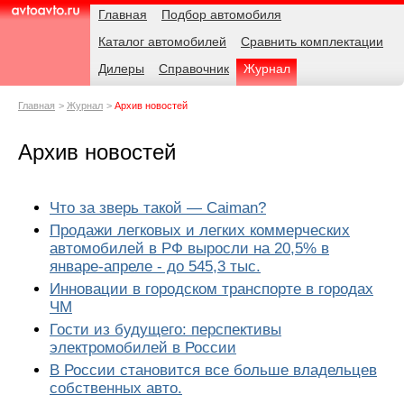
Навигация
Родительские
Главная
Подбор автомобиля
страницы
Каталог автомобилей
Сравнить комплектации
AvtoAvto.ru
Дилеры
Справочник
Журнал
Главная
Журнал
Архив новостей
Архив новостей
Что за зверь такой — Caiman?
Продажи легковых и легких коммерческих
автомобилей в РФ выросли на 20,5% в
январе-апреле - до 545,3 тыс.
Инновации в городском транспорте в городах
ЧМ
Гости из будущего: перспективы
электромобилей в России
В России становится все больше владельцев
собственных авто.