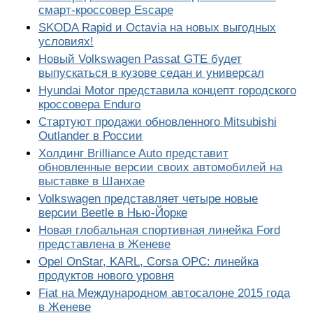
смарт-кроссовер Escape
SKODA Rapid и Octavia на новых выгодных
условиях!
Новый Volkswagen Passat GTE будет
выпускаться в кузове седан и универсал
Hyundai Motor представила концепт городского
кроссовера Enduro
Стартуют продажи обновленного Mitsubishi
Outlander в России
Холдинг Brilliance Auto представит
обновленные версии своих автомобилей на
выставке в Шанхае
Volkswagen представляет четыре новые
версии Beetle в Нью-Йорке
Новая глобальная спортивная линейка Ford
представлена в Женеве
Opel OnStar, KARL, Corsa OPC: линейка
продуктов нового уровня
Fiat на Международном автосалоне 2015 года
в Женеве