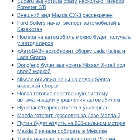
Subaru выпустила сразу несколько тизеров
Forester STi
Внешний вид Mazda CX-3 рассекречен
Ford Sollers начал экспорт автомобилей в
Казахстан
Номера на автомобиль можно будет получать
у автодилеров
«АвтоВАЗ» возобновит сборку Lada Kalina и
Lada Granta
Dongfeng будет выпускать Nissan X-trail под
своей маркой
Nissan объявил цены на седан Sentra
ижевской сборки
Honda готовит собственную систему
автоматизации управления автомобилем
Hyundai i20 превратится в универсал
Mazda готовит кроссовер за базе Mazda 2
Путин будет ездить на 800-сильном моторе
Mazda 2 начали собирать в Мексике
Toyota начинает производство в России