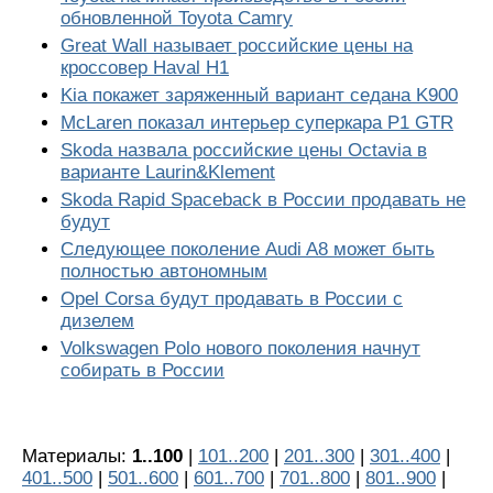
обновленной Toyota Camry
Great Wall называет российские цены на
кроссовер Haval H1
Kia покажет заряженный вариант седана K900
McLaren показал интерьер суперкара P1 GTR
Skoda назвала российские цены Octavia в
варианте Laurin&Klement
Skoda Rapid Spaceback в России продавать не
будут
Следующее поколение Audi A8 может быть
полностью автономным
Opel Corsa будут продавать в России с
дизелем
Volkswagen Polo нового поколения начнут
собирать в России
Материалы:
1..100
|
101..200
|
201..300
|
301..400
|
401..500
|
501..600
|
601..700
|
701..800
|
801..900
|