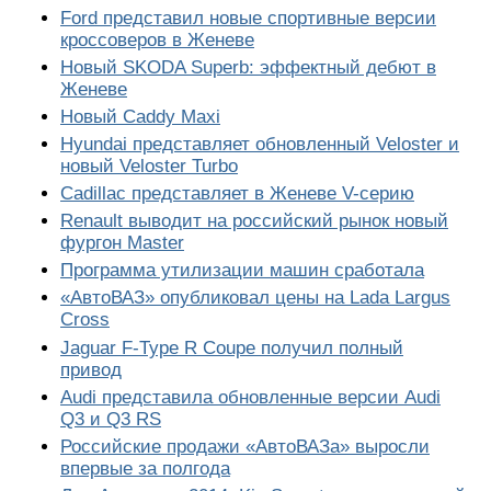
Ford представил новые спортивные версии
кроссоверов в Женеве
Новый SKODA Superb: эффектный дебют в
Женеве
Новый Caddy Maxi
Hyundai представляет обновленный Veloster и
новый Veloster Turbo
Cadillac представляет в Женеве V-серию
Renault выводит на российский рынок новый
фургон Master
Программа утилизации машин сработала
«АвтоВАЗ» опубликовал цены на Lada Largus
Cross
Jaguar F-Type R Coupe получил полный
привод
Audi представила обновленные версии Audi
Q3 и Q3 RS
Российские продажи «АвтоВАЗа» выросли
впервые за полгода