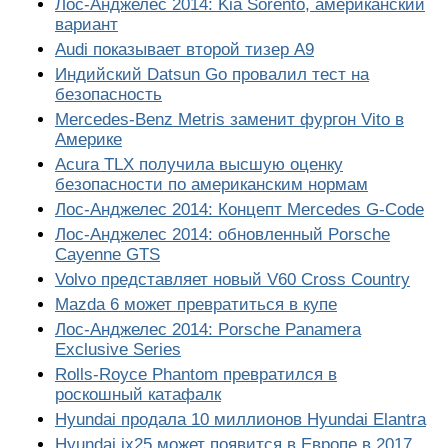
Лос-Анджелес 2014: Kia Sorento, американский
вариант
Audi показывает второй тизер A9
Индийский Datsun Go провалил тест на
безопасность
Mercedes-Benz Metris заменит фургон Vito в
Америке
Acura TLX получила высшую оценку
безопасности по американским нормам
Лос-Анджелес 2014: Концепт Mercedes G-Code
Лос-Анджелес 2014: обновленный Porsche
Cayenne GTS
Volvo представляет новый V60 Cross Country
Mazda 6 может превратиться в купе
Лос-Анджелес 2014: Porsche Panamera
Exclusive Series
Rolls-Royce Phantom превратился в
роскошный катафалк
Hyundai продала 10 миллионов Hyundai Elantra
Hyundai ix25 может появится в Европе в 2017