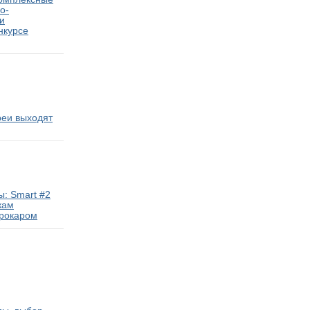
о-
и
нкурсе
реи выходят
: Smart #2
кам
трокаром