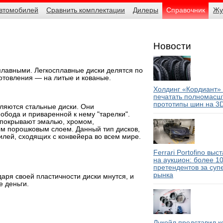
автомобилей
Сравнить комплектации
Дилеры
Справочник
Жу
Новости
плавными. Легкосплавные диски делятся по
отовления — на литые и кованые.
Холдинг «Кордиант»
печатать полномасш
прототипы шин на 3
ляются стальные диски. Они
 обода и приваренной к нему "тарелки".
 покрывают эмалью, хромом,
м порошковым слоем. Данный тип дисков,
илей, сходящих с конвейера во всем мире.
Ferrari Portofino выс
на аукцион: более 1
претендентов за суп
рынка
даря своей пластичности диски мнутся, и
е деньги.
Лукойл представил 