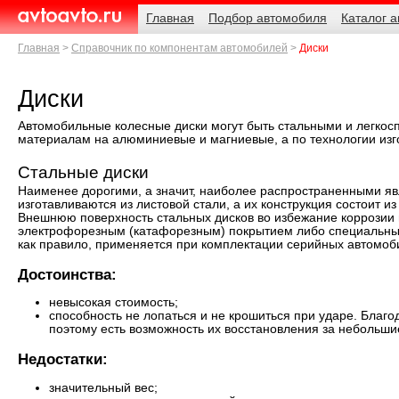
Навигация
Родительские
Главная
Подбор автомобиля
Каталог 
страницы
AvtoAvto.ru
Главная
Справочник по компонентам автомобилей
Диски
Диски
Автомобильные колесные диски могут быть стальными и легкос
материалам на алюминиевые и магниевые, а по технологии изг
Стальные диски
Наименее дорогими, а значит, наиболее распространенными яв
изготавливаются из листовой стали, а их конструкция состоит из
Внешнюю поверхность стальных дисков во избежание коррозии
электрофорезным (катафорезным) покрытием либо специальны
как правило, применяется при комплектации серийных автомоб
Достоинства:
невысокая стоимость;
способность не лопаться и не крошиться при ударе. Благо
поэтому есть возможность их восстановления за небольши
Недостатки:
значительный вес;