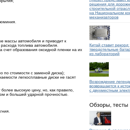
крытия;
решения для дорожн
строительной отрасл
на Национальном ко
механизаторов
люминия.
е массы автомобиля и приводит к
Китай ставит рекорд:
 расхода топлива автомобиля.
твердотельные бата
 счет образования оксидной пленки на их
из лабораторий
 по стоимости с заменой диска);
наемости легкосплавные диски не гасят
Возрождение легенды
возвращается к исто
более высокую цену, но, как правило,
с двухместным элек
ом и большей ударной прочностью.
Обзоры, тесты
гния.