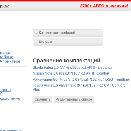
рнал
3700+ АВТО в наличии!
Каталог автомобилей
Дилеры
 начал
табные
Сравнение комплектаций
D-принтере
Skoda Fabia 1.6 (77 кВт/105 л.с.) АКПП Elegance
Nissan Note 1.6 (81 кВт/110 л.с.) АКПП Comfort
Volkswagen Golf Plus VI 1.6 (75 кВт/102 л.с.) DSG Trendline
Toyota Auris 1.6 Valvematic (97 кВт/132 л.с.) CVT Comfort
тавлен
Plus
00
еркар ниже
Сравнить
Редактировать список
комплексные