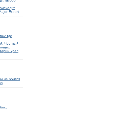
ды, выбор
роисходит
ajor Expert
ла»: где
ай. Честный
тующих
агарин Урал
ый не боится
ов
 босс,