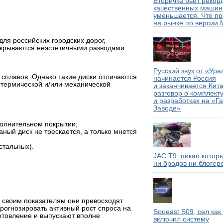
Вторичка бьет рекор
качественных машин
уменьшается. Что п
на рынке по версии M
для российских городских дорог,
окрываются неэстетичными разводами.
Русский звук от «Ура
 сплавов. Однако такие диски отличаются
начинается Россия
 термической и/или механической
и заканчивается Кит
разговор о комплек
и разработках на «Г
Заводе»
полнительном покрытии;
аный диск не трескается, а только мнется
стальных).
JAC T9: пикап котор
ни бродов ни блогер
о своим показателям они превосходят
рогнозировать активный рост спроса на
Soueast S09, сел как
готовление и выпускают вполне
включил систему