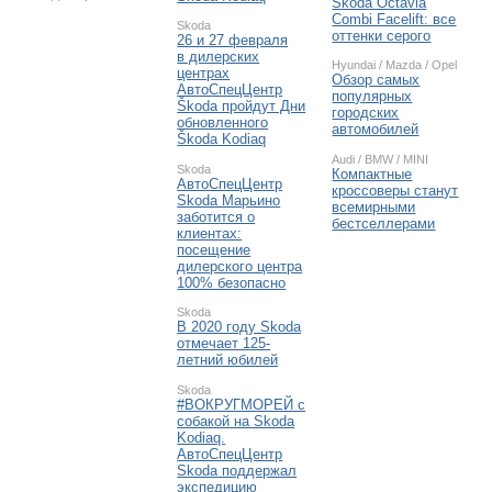
Skoda Octavia
Combi Facelift: все
Skoda
оттенки серого
26 и 27 февраля
в дилерских
Hyundai
/
Mazda
/
Opel
центрах
Обзор самых
АвтоСпецЦентр
популярных
Škoda пройдут Дни
городских
обновленного
автомобилей
Škoda Kodiaq
Audi
/
BMW
/
MINI
Skoda
Компактные
АвтоСпецЦентр
кроссоверы станут
Skoda Марьино
всемирными
заботится о
бестселлерами
клиентах:
посещение
дилерского центра
100% безопасно
Skoda
В 2020 году Skoda
отмечает 125-
летний юбилей
Skoda
#ВОКРУГМОРЕЙ с
собакой на Skoda
Kodiaq.
АвтоСпецЦентр
Skoda поддержал
экспедицию