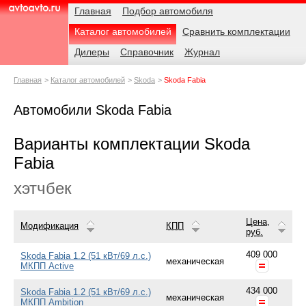
Навигация
Родительские
Главная
Подбор автомобиля
страницы
Каталог автомобилей
Сравнить комплектации
AvtoAvto.ru
Дилеры
Справочник
Журнал
Главная
Каталог автомобилей
Skoda
Skoda Fabia
Автомобили Skoda Fabia
Варианты комплектации Skoda
Fabia
хэтчбек
Цена,
Модификация
КПП
руб.
409 000
Skoda Fabia 1.2 (51 кВт/69 л.с.)
механическая
МКПП Active
434 000
Skoda Fabia 1.2 (51 кВт/69 л.с.)
механическая
МКПП Ambition