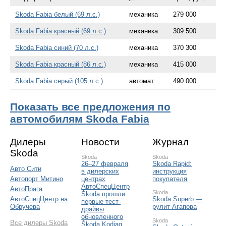
Skoda Fabia белый (69 л.с.)
механика
279 000
Skoda Fabia красный (69 л.с.)
механика
309 500
Skoda Fabia синий (70 л.с.)
механика
370 300
Skoda Fabia красный (86 л.с.)
механика
415 000
Skoda Fabia серый (105 л.с.)
автомат
490 000
Показать все предложения по
автомобилям Skoda Fabia
Дилеры
Новости
Журнал
Skoda
Skoda
Skoda
26–27 февраля
Skoda Rapid:
Авто Сити
в дилерских
инструкция
центрах
покупателя
Автопорт Митино
АвтоСпецЦентр
АвтоПрага
Skoda
Škoda прошли
Skoda Superb —
АвтоСпецЦентр на
первые тест-
рулит Агапова
Обручева
драйвы
обновленного
Skoda
Все дилеры Skoda
Škoda Kodiaq