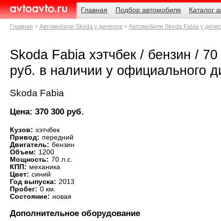
Навигация
Родительские
Главная
Подбор автомобиля
Каталог 
страницы
AvtoAvto.ru
Главная
Автомобили Skoda у дилеров
Автомобили Skoda Fabia у диле
Skoda Fabia хэтчбек / бензин / 70 
руб. в наличии у официального 
Skoda Fabia
Цена: 370 300 руб.
Кузов:
хэтчбек
Привод:
передний
Двигатель:
бензин
Объем:
1200
Мощность:
70 л.с.
КПП:
механика
Цвет:
синий
Год выпуска:
2013
Пробег:
0 км.
Состояние:
новая
Дополнительное оборудование