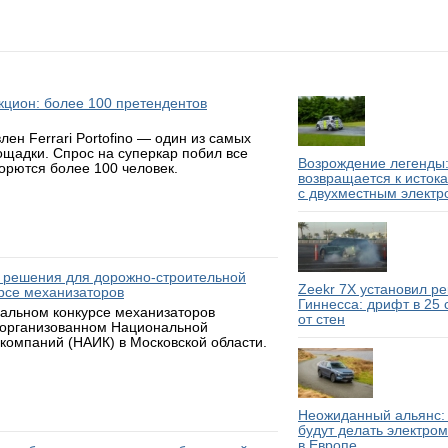
аукцион: более 100 претендентов
н Ferrari Portofino — один из самых
ощадки. Спрос на суперкар побил все
Возрождение легенды:
борются более 100 человек.
возвращается к исток
с двухместным электр
 решения для дорожно-строительной
Zeekr 7X установил р
рсе механизаторов
Гиннесса: дрифт в 25
нальном конкурсе механизаторов
от стен
 организованном Национальной
компаний (НАИК) в Московской области.
Неожиданный альянс: 
будут делать электро
в Европе