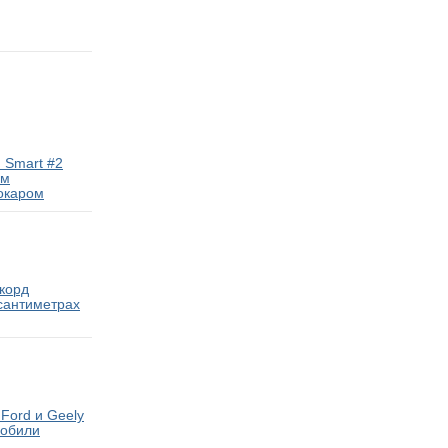
 Smart #2
ам
окаром
екорд
 сантиметрах
Ford и Geely
мобили