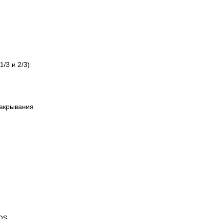
/3 и 2/3)
закрывания
ОS