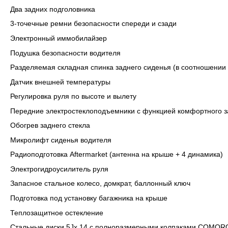
Два задних подголовника
3-точечные ремни безопасности спереди и сзади
Электронный иммобилайзер
Подушка безопасности водителя
Разделяемая складная спинка заднего сиденья (в соотношении 1
Датчик внешней температуры
Регулировка руля по высоте и вылету
Передние электростеклоподъемники с функцией комфортного 
Обогрев заднего стекла
Микролифт сиденья водителя
Радиоподготовка Aftermarket (антенна на крыше + 4 динамика)
Электрогидроусилитель руля
Запасное стальное колесо, домкрат, баллонный ключ
Подготовка под установку багажника на крыше
Теплозащитное остекление
Стальные диски 5Jx 14 с полноразмерными колпаками COMOR