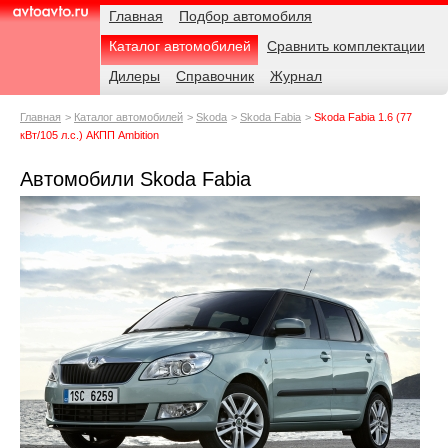
Навигация
Родительские
Примечания
Главная
Подбор автомобиля
страницы
Каталог автомобилей
Сравнить комплектации
AvtoAvto.ru
Дилеры
Справочник
Журнал
Главная
Каталог автомобилей
Skoda
Skoda Fabia
Skoda Fabia 1.6 (77
кВт/105 л.с.) АКПП Ambition
Автомобили Skoda Fabia