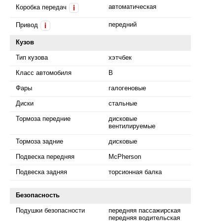
автоматическая
Коробка передач
i
передний
Привод
i
Кузов
Тип кузова
хэтчбек
Класс автомобиля
B
Фары
галогеновые
Диски
стальные
Тормоза передние
дисковые
вентилируемые
Тормоза задние
дисковые
Подвеска передняя
McPherson
Подвеска задняя
торсионная балка
Безопасность
Подушки безопасности
передняя пассажирская
передняя водительская