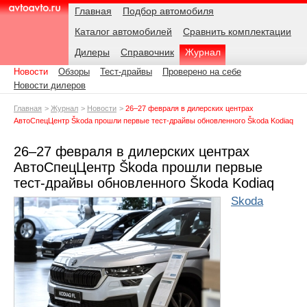
Навигация
Подразделы
Родительские
Дата:
Главная
Подбор автомобиля
страницы
Каталог автомобилей
Сравнить комплектации
AvtoAvto.ru
Дилеры
Справочник
Журнал
Новости
Обзоры
Тест-драйвы
Проверено на себе
Новости дилеров
Главная
Журнал
Новости
26–27 февраля в дилерских центрах
АвтоСпецЦентр Škoda прошли первые тест-драйвы обновленного Škoda Kodiaq
26–27 февраля в дилерских центрах
АвтоСпецЦентр Škoda прошли первые
тест-драйвы обновленного Škoda Kodiaq
Skoda