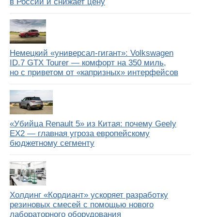
в России и снижает цену
Немецкий «универсал-гигант»: Volkswagen
ID.7 GTX Tourer — комфорт на 350 миль,
но с приветом от «капризных» интерфейсов
«Убийца Renault 5» из Китая: почему Geely
EX2 — главная угроза европейскому
бюджетному сегменту
Холдинг «Кордиант» ускоряет разработку
резиновых смесей с помощью нового
лабораторного оборудования