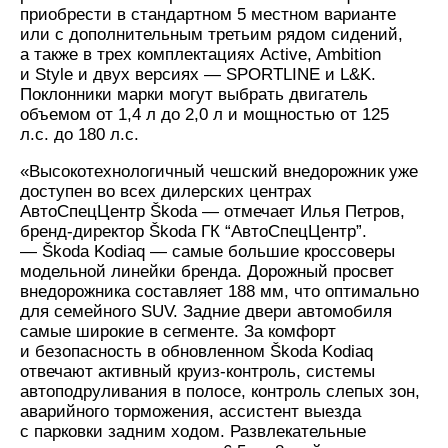
приобрести в стандартном 5 местном варианте
или с дополнительным третьим рядом сидений,
а также в трех комплектациях Active, Ambition
и Style и двух версиях — SPORTLINE и L&K.
Поклонники марки могут выбрать двигатель
объемом от 1,4 л до 2,0 л и мощностью от 125
л.с. до 180 л.с.
«Высокотехнологичный чешский внедорожник уже
доступен во всех дилерских центрах
АвтоСпецЦентр Škoda — отмечает Илья Петров,
бренд-директор Škoda ГК “АвтоСпецЦентр”.
— Škoda Kodiaq — самые большие кроссоверы
модельной линейки бренда. Дорожный просвет
внедорожника составляет 188 мм, что оптимально
для семейного SUV. Задние двери автомобиля
самые широкие в сегменте. За комфорт
и безопасность в обновленном Škoda Kodiaq
отвечают активный круиз-контроль, системы
автоподруливания в полосе, контроль слепых зон,
аварийного торможения, ассистент выезда
с парковки задним ходом. Развлекательные