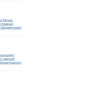
з Китая:
 главная
у бюджетному
ускоряет
ых смесей
абораторного