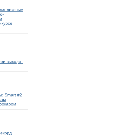
комплексные
о-
и
нкурсе
реи выходят
: Smart #2
кам
трокаром
рекорд