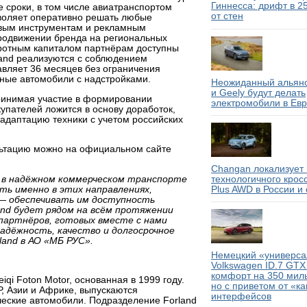
Гиннесса: дрифт в 2
е сроки, в том числе авиатранспортом
от стен
зволяет оперативно решать любые
овым инструментам и рекламным
продвижении бренда на региональных
ротным капиталом партнёрам доступны
land реализуются с соблюдением
авляет 36 месяцев без ограничения
нные автомобили с надстройками.
Неожиданный альянс
и Geely будут делать
ринимая участие в формировании
электромобили в Ев
купателей ложится в основу доработок,
адаптацию техники с учетом российских
льтацию можно на официальном сайте
Changan локализует 
ю в надёжном коммерческом транспорте
технологичного крос
ть именно в этих направлениях,
Plus AWD в России и
— обеспечивать им доступность
and будет рядом на всём протяжении
партнёров, готовых вместе с нами
адёжность, качество и долгосрочное
and в АО «МБ РУС».
Немецкий «универсал
Volkswagen ID.7 GTX
комфорт на 350 миль
qi Foton Motor, основанная в 1999 году.
но с приветом от «к
, Азии и Африке, выпускаются
интерфейсов
еские автомобили. Подразделение Forland