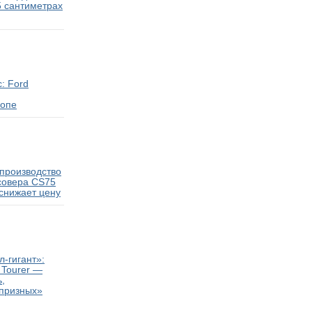
5 сантиметрах
: Ford
ропе
производство
совера CS75
 снижает цену
-гигант»:
 Tourer —
,
апризных»