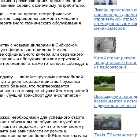
 с активно развивающейся промышленной
ственный сервис к конечному потребителю.
Лукойл представил 
де — это не просто географическое
решения для дорожн
иентов: сокращению времени ожидания
строительной отрасл
перативного технического обслуживания
на Национальном ко
механизаторов
еству с новыми дилерами в Сибирском
тус официального дилера Forland
тве официального дилера или сервисного
Китай ставит рекорд:
 продаж и обслуживания коммерческой
твердотельные бата
 положение, а также готовность соблюдать
из лабораторий
одукту — линейке грузовых автомобилей
луатационных характеристик. Грузовики
ского бизнеса, что подтверждается
тмечена на конкурсе «Лучший коммерческий
ии «Лучший транспорт для e-commerce»
Возрождение легенды
возвращается к исто
с двухместным элек
жки, необходимой для успешного старта
ходят обязательное обучение в учебном
как по продажам, так и по техническому
пыта вне зависимости от региона.
Zeekr 7X установил 
ивается наличие более 90% номенклатуры