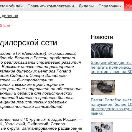
автомобилей
Сравнить комплектации
Дилеры
Справочник
Жу
и дилеров
й сети
Новости
 дилерской сети
ходит в ГК «Автодом»), эксклюзивный
ренда Forland в России, продолжает
но реализовывать стратегию развития
Холдинг «Кордиант»
. В рамках нового этапа расширения
печатать полномасш
явление дилерских центров Forland
прототипы шин на 3
ионах Сибири и Северо-Западного
округа — быстрорастущих
зонах с высоким транспортным
то решение направлено на обеспечение
хники и сервиса для логистических
дприятий малого и среднего бизнеса,
Ferrari Portofino выс
ращение логистических издержек
на аукцион: более 1
сроков поставки автомобилей
претендентов за суп
рынка
более чем в 40 крупных городах России —
й, Уральский, Сибирский, Северо-
ые округа. Запланированное расширение