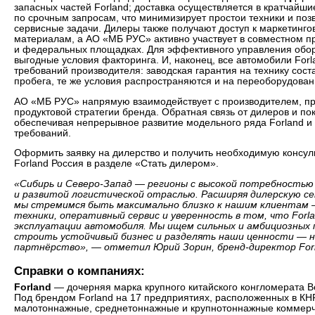
запасных частей Forland; доставка осуществляется в кратчайши
по срочным запросам, что минимизирует простои техники и по
сервисные задачи. Дилеры также получают доступ к маркетинг
материалам, а АО «МБ РУС» активно участвует в совместном 
и федеральных площадках. Для эффективного управления обо
выгодные условия факторинга. И, наконец, все автомобили For
требований производителя: заводская гарантия на технику сост
пробега, те же условия распространяются и на переоборудова
АО «МБ РУС» напрямую взаимодействует с производителем, п
продуктовой стратегии бренда. Обратная связь от дилеров и по
обеспечивая непрерывное развитие модельного ряда Forland и 
требований.
Оформить заявку на дилерство и получить необходимую консу
Forland Россия в разделе «Стать дилером».
«Сибирь и Северо-Запад — регионы с высокой потребность
и развитой логистической отраслью. Расширяя дилерскую се
мы стремимся быть максимально близко к нашим клиентам 
техники, оперативный сервис и уверенность в том, что Forl
эксплуатации автомобиля. Мы ищем сильных и амбициозных 
строить устойчивый бизнес и разделять наши ценности — н
партнёрство», — отметил Юрий Зорин, бренд-директор Forl
Справки о компаниях:
Forland
— дочерняя марка крупного китайского конгломерата Bei
Под брендом Forland на 17 предприятиях, расположенных в КНР
малотоннажные, среднетоннажные и крупнотоннажные коммерч