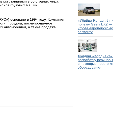
ными станциями в 50 странах мира.
ионов грузовых машин.
C») основано в 1994 году. Компания
«Убийца Renault 5» и
сти: продажа, послепродажное
почему Geely EX2 —
их автомобилей, а также продажа
угроза европейском
сегменту
Холдинг «Кордиант» 
разработку резинов
с помощью нового л
оборудования