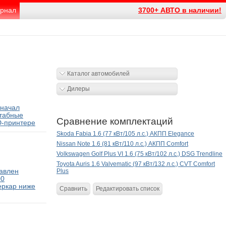
рнал
3700+ АВТО в наличии!
Каталог автомобилей
Дилеры
 начал
табные
Сравнение комплектаций
D-принтере
Skoda Fabia 1.6 (77 кВт/105 л.с.) АКПП Elegance
Nissan Note 1.6 (81 кВт/110 л.с.) АКПП Comfort
Volkswagen Golf Plus VI 1.6 (75 кВт/102 л.с.) DSG Trendline
Toyota Auris 1.6 Valvematic (97 кВт/132 л.с.) CVT Comfort
тавлен
Plus
00
еркар ниже
Сравнить
Редактировать список