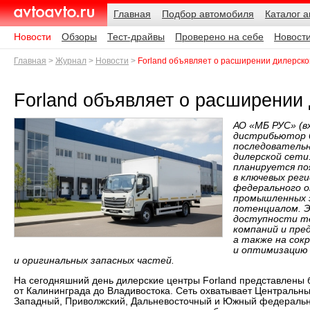
Навигация
Подразделы
Родительские
Дата:
Главная
Подбор автомобиля
Каталог 
страницы
AvtoAvto.ru
Новости
Обзоры
Тест-драйвы
Проверено на себе
Новост
Главная
Журнал
Новости
Forland объявляет о расширении дилерско
Forland объявляет о расширении
АО «МБ РУС» (в
дистрибьютор б
последователь
дилерской сети
планируется по
в ключевых рег
федерального 
промышленных 
потенциалом. Э
доступности те
компаний и пре
а также на сок
и оптимизацию 
и оригинальных запасных частей.
На сегодняшний день дилерские центры Forland представлены 
от Калининграда до Владивостока. Сеть охватывает Центральны
Западный, Приволжский, Дальневосточный и Южный федеральн