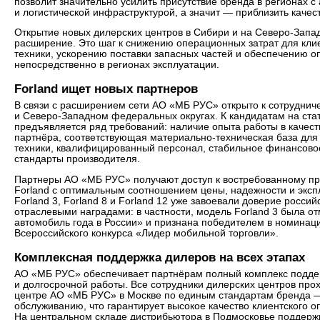
позволит значительно усилить присутствие бренда в регионах
и логистической инфраструктурой, а значит — приблизить каче
Открытие новых дилерских центров в Сибири и на Северо-Запа
расширение. Это шаг к снижению операционных затрат для кл
техники, ускорению поставки запасных частей и обеспечению о
непосредственно в регионах эксплуатации.
Forland ищет новых партнеров
В связи с расширением сети АО «МБ РУС» открыто к сотруднич
и Северо-Западном федеральных округах. К кандидатам на ста
предъявляется ряд требований: наличие опыта работы в качес
партнёра, соответствующая материально-техническая база для
техники, квалифицированный персонал, стабильное финансовое
стандарты производителя.
Партнеры АО «МБ РУС» получают доступ к востребованному пр
Forland с оптимальным соотношением цены, надежности и эксп
Forland 3, Forland 8 и Forland 12 уже завоевали доверие россий
отраслевыми наградами: в частности, модель Forland 3 была о
автомобиль года в России» и признана победителем в номинац
Всероссийского конкурса «Лидер мобильной торговли».
Комплексная поддержка дилеров на всех этапах
АО «МБ РУС» обеспечивает партнёрам полный комплекс поддер
и долгосрочной работы. Все сотрудники дилерских центров про
центре АО «МБ РУС» в Москве по единым стандартам бренда — 
обслуживанию, что гарантирует высокое качество клиентского о
На центральном складе дистрибьютора в Подмосковье поддерж