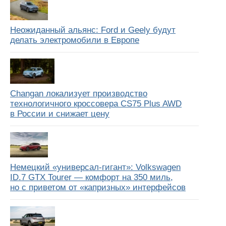
Неожиданный альянс: Ford и Geely будут
делать электромобили в Европе
Changan локализует производство
технологичного кроссовера CS75 Plus AWD
в России и снижает цену
Немецкий «универсал-гигант»: Volkswagen
ID.7 GTX Tourer — комфорт на 350 миль,
но с приветом от «капризных» интерфейсов