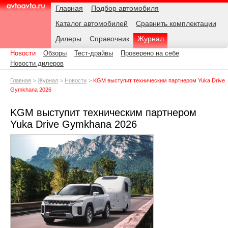
Навигация
Подразделы
Родительские
Дата:
Главная
Подбор автомобиля
страницы
Каталог автомобилей
Сравнить комплектации
AvtoAvto.ru
Дилеры
Справочник
Журнал
Новости
Обзоры
Тест-драйвы
Проверено на себе
Новости дилеров
Главная
Журнал
Новости
KGM выступит техническим партнером Yuka Drive
Gymkhana 2026
KGM выступит техническим партнером
Yuka Drive Gymkhana 2026