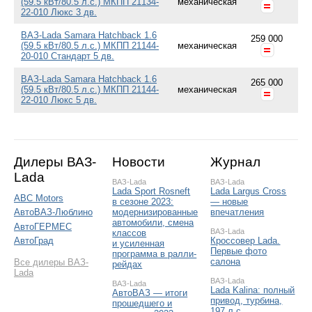
(59.5 кВт/80.5 л.с.) МКПП 21134-
механическая
22-010 Люкс 3 дв.
ВАЗ-Lada Samara Hatchback 1.6
259 000
(59.5 кВт/80.5 л.с.) МКПП 21144-
механическая
20-010 Стандарт 5 дв.
ВАЗ-Lada Samara Hatchback 1.6
265 000
(59.5 кВт/80.5 л.с.) МКПП 21144-
механическая
22-010 Люкс 5 дв.
Дилеры ВАЗ-
Новости
Журнал
Lada
ВАЗ-Lada
ВАЗ-Lada
Lada Sport Rosneft
Lada Largus Cross
ABC Motors
в сезоне 2023:
— новые
модернизированные
впечатления
АвтоВАЗ-Люблино
автомобили, смена
АвтоГЕРМЕС
ВАЗ-Lada
классов
Кроссовер Lada.
АвтоГрад
и усиленная
Первые фото
программа в ралли-
салона
Все дилеры ВАЗ-
рейдах
Lada
ВАЗ-Lada
ВАЗ-Lada
Lada Kalina: полный
АвтоВАЗ — итоги
привод, турбина,
прошедшего и
197 л.с.