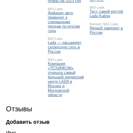
планы на 2023 год
ВАЗ-Lada
ВАЗ-Lada
Тест самой крутой
Дефицит авто
Lada Kalina
приведет к
сокращению
Renault
/
ВАЗ-Lada
продаж по итогам
Renault завязнет в
года
России
ВАЗ-Lada
Lada — расширяет
складскую сеть в
России
ВАЗ-Lada
Компания
«ТЕХИНКОМ»
открыла самый
большой дилерский
центр LADA в
Москве и
Московской
области
Отзывы
Добавить отзыв
Имя