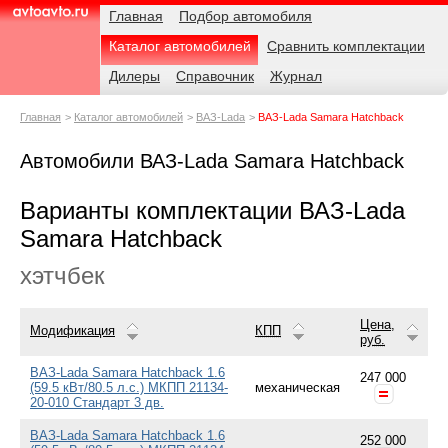
Навигация
Родительские
Главная
Подбор автомобиля
страницы
Каталог автомобилей
Сравнить комплектации
AvtoAvto.ru
Дилеры
Справочник
Журнал
Главная
Каталог автомобилей
ВАЗ-Lada
ВАЗ-Lada Samara Hatchback
Автомобили ВАЗ-Lada Samara Hatchback
Варианты комплектации ВАЗ-Lada
Samara Hatchback
хэтчбек
Цена,
Модификация
КПП
руб.
ВАЗ-Lada Samara Hatchback 1.6
247 000
(59.5 кВт/80.5 л.с.) МКПП 21134-
механическая
20-010 Стандарт 3 дв.
ВАЗ-Lada Samara Hatchback 1.6
252 000