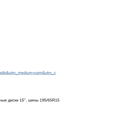
oshadki&utm_medium=cpm&utm_c
е диски 15'', шины 195/65R15