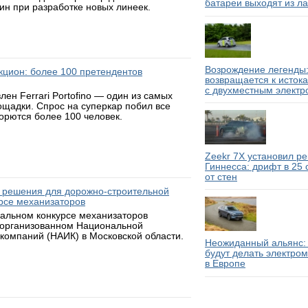
батареи выходят из л
н при разработке новых линеек.
Возрождение легенды:
аукцион: более 100 претендентов
возвращается к исток
с двухместным электр
н Ferrari Portofino — один из самых
ощадки. Спрос на суперкар побил все
борются более 100 человек.
Zeekr 7X установил р
Гиннесса: дрифт в 25
от стен
 решения для дорожно-строительной
рсе механизаторов
нальном конкурсе механизаторов
 организованном Национальной
компаний (НАИК) в Московской области.
Неожиданный альянс: 
будут делать электро
в Европе