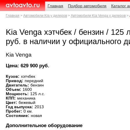
Навигация
Родительские
Главная
Подбор автомобиля
Каталог 
страницы
AvtoAvto.ru
Главная
Автомобили Kia у дилеров
Автомобили Kia Venga у дилеров
Kia Venga хэтчбек / бензин / 125 
руб. в наличии у официального 
Kia Venga
Цена: 629 900 руб.
Кузов:
хэтчбек
Привод:
передний
Двигатель:
бензин
Объем:
1600
Мощность:
125 л.с.
КПП:
механика
Цвет:
бежевый
Год выпуска:
2013
Пробег:
0 км.
Состояние:
новая
Дополнительное оборудование