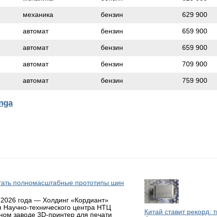
механика
бензин
629 900
автомат
бензин
659 900
автомат
бензин
659 900
автомат
бензин
709 900
автомат
бензин
759 900
nga
атать полномасштабные прототипы шин
 2026 года — Холдинг «Кордиант»
я Научно-технического центра НТЦ
Китай ставит рекорд: 
ном заводе 3D-принтер для печати