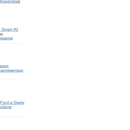
абораторий
 Smart #2
ам
окаром
екорд
 сантиметрах
Ford и Geely
мобили