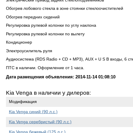
электрический привод задних стеклоподъемников
Обогрев лобового стекла в зоне стоянки стеклоочистителей
Обогрев передних сидений
Регулировка рулевой колонки по углу наклона
Регулировка рулевой колонки по вылету
Кондиционер
Электроусилитель руля
Аудиосистема (RDS Radio + CD + MP3), AUX + U S B входы, 6 с
ПТС в наличии. Оформление от 1 часа.
Дата размещения объявления: 2014-11-14 01:08:10
Kia Venga в наличии у дилеров:
Модификация
Kia Venga синий (90 л.с.)
Kia Venga серебристый (90 л.с.)
Kia Venga бежевый (125 л.с.)