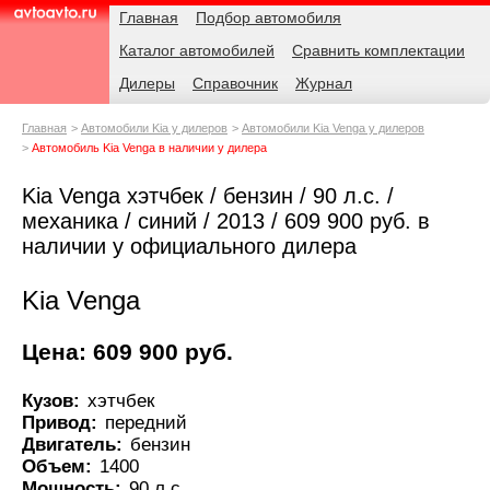
Навигация
Родительские
Главная
Подбор автомобиля
страницы
Каталог автомобилей
Сравнить комплектации
AvtoAvto.ru
Дилеры
Справочник
Журнал
Главная
Автомобили Kia у дилеров
Автомобили Kia Venga у дилеров
Автомобиль Kia Venga в наличии у дилера
Kia Venga хэтчбек / бензин / 90 л.с. /
механика / синий / 2013 / 609 900 руб. в
наличии у официального дилера
Kia Venga
Цена: 609 900 руб.
Кузов:
хэтчбек
Привод:
передний
Двигатель:
бензин
Объем:
1400
Мощность:
90 л.с.