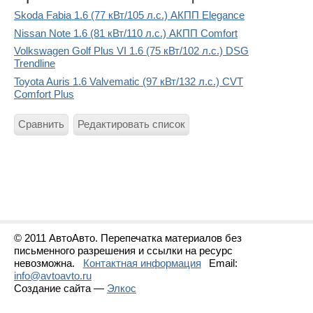
Skoda Fabia 1.6 (77 кВт/105 л.с.) АКПП Elegance
Nissan Note 1.6 (81 кВт/110 л.с.) АКПП Comfort
Volkswagen Golf Plus VI 1.6 (75 кВт/102 л.с.) DSG
Trendline
Toyota Auris 1.6 Valvematic (97 кВт/132 л.с.) CVT
Comfort Plus
Сравнить
Редактировать список
© 2011 АвтоАвто. Перепечатка материалов без
письменного разрешения и ссылки на ресурс
невозможна.
Контактная информация
Email:
info@avtoavto.ru
Создание сайта —
Элкос