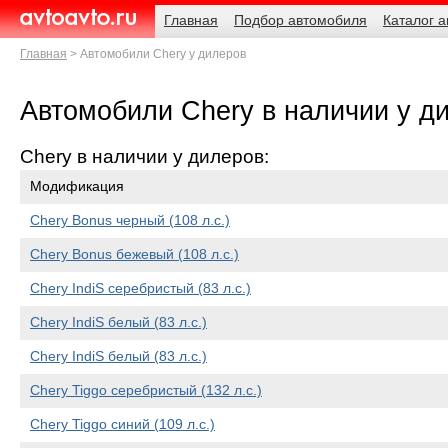
Навигация
Родительские
Главная
Подбор автомобиля
Каталог 
страницы
AvtoAvto.ru
Главная
Автомобили Chery у дилеров
Автомобили Chery в наличии у д
Chery в наличии у дилеров:
Модификация
Chery Bonus черный (108 л.с.)
Chery Bonus бежевый (108 л.с.)
Chery IndiS серебристый (83 л.с.)
Chery IndiS белый (83 л.с.)
Chery IndiS белый (83 л.с.)
Chery Tiggo серебристый (132 л.с.)
Chery Tiggo синий (109 л.с.)