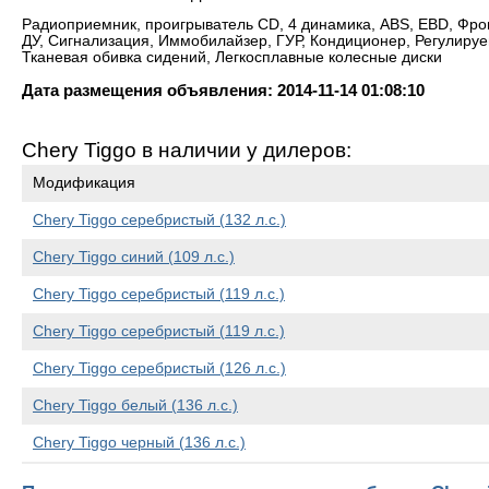
Радиоприемник, проигрыватель CD, 4 динамика, ABS, EBD, Фро
ДУ, Сигнализация, Иммобилайзер, ГУР, Кондиционер, Регулируе
Тканевая обивка сидений, Легкосплавные колесные диски
Дата размещения объявления: 2014-11-14 01:08:10
Chery Tiggo в наличии у дилеров:
Модификация
Chery Tiggo серебристый (132 л.с.)
Chery Tiggo синий (109 л.с.)
Chery Tiggo серебристый (119 л.с.)
Chery Tiggo серебристый (119 л.с.)
Chery Tiggo серебристый (126 л.с.)
Chery Tiggo белый (136 л.с.)
Chery Tiggo черный (136 л.с.)