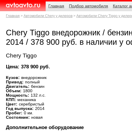
Навигация
Родительские
Главная
Подбор автомобиля
Каталог 
страницы
AvtoAvto.ru
Главная
Автомобили Chery у дилеров
Автомобили Chery Tiggo у дилер
Chery Tiggo внедорожник / бензин 
2014 / 378 900 руб. в наличии у
Chery Tiggo
Цена: 378 900 руб.
Кузов:
внедорожник
Привод:
полный
Двигатель:
бензин
Объем:
1800
Мощность:
132 л.с.
КПП:
механика
Цвет:
серебристый
Год выпуска:
2014
Пробег:
0 км.
Состояние:
новая
Дополнительное оборудование