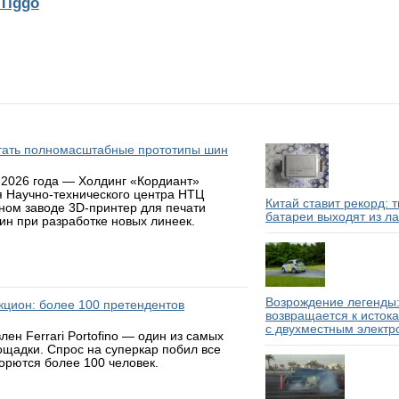
Tiggo
атать полномасштабные прототипы шин
 2026 года — Холдинг «Кордиант»
я Научно-технического центра НТЦ
Китай ставит рекорд: 
ном заводе 3D-принтер для печати
батареи выходят из л
н при разработке новых линеек.
Возрождение легенды:
аукцион: более 100 претендентов
возвращается к исток
с двухместным электр
н Ferrari Portofino — один из самых
ощадки. Спрос на суперкар побил все
борются более 100 человек.