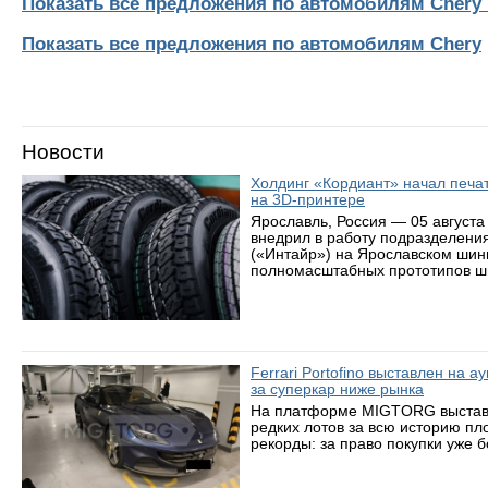
Показать все предложения по автомобилям Chery 
Показать все предложения по автомобилям Chery
Новости
Холдинг «Кордиант» начал печ
на 3D-принтере
Ярославль, Россия — 05 августа
внедрил в работу подразделени
(«Интайр») на Ярославском шин
полномасштабных прототипов ши
Ferrari Portofino выставлен на 
за суперкар ниже рынка
На платформе MIGTORG выставле
редких лотов за всю историю пл
рекорды: за право покупки уже 