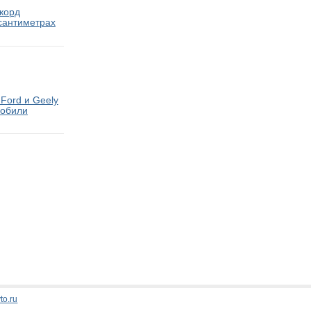
екорд
 сантиметрах
Ford и Geely
мобили
Стати
to.ru