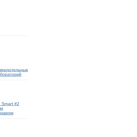
твердотельные
абораторий
 Smart #2
ам
окаром