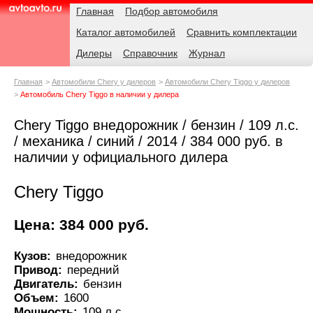
Навигация
Родительские
Главная
Подбор автомобиля
страницы
Каталог автомобилей
Сравнить комплектации
AvtoAvto.ru
Дилеры
Справочник
Журнал
Главная
Автомобили Chery у дилеров
Автомобили Chery Tiggo у дилеров
Автомобиль Chery Tiggo в наличии у дилера
Chery Tiggo внедорожник / бензин / 109 л.с.
/ механика / синий / 2014 / 384 000 руб. в
наличии у официального дилера
Chery Tiggo
Цена: 384 000 руб.
Кузов:
внедорожник
Привод:
передний
Двигатель:
бензин
Объем:
1600
Мощность:
109 л.с.