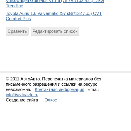
Volkswagen Golf Plus VI 1.6 (75 кВт/102 л.с.) DSG
Trendline
Toyota Auris 1.6 Valvematic (97 кВт/132 л.с.) CVT
Comfort Plus
Сравнить
Редактировать список
© 2011 АвтоАвто. Перепечатка материалов без
письменного разрешения и ссылки на ресурс
невозможна.
Контактная информация
Email:
info@avtoavto.ru
Создание сайта —
Элкос
Статистика