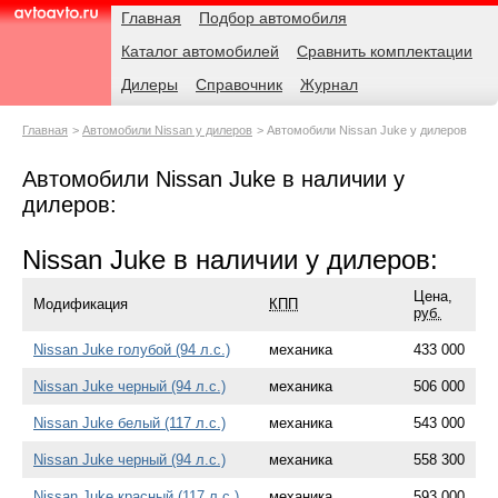
Навигация
Родительские
Главная
Подбор автомобиля
страницы
Каталог автомобилей
Сравнить комплектации
AvtoAvto.ru
Дилеры
Справочник
Журнал
Главная
Автомобили Nissan у дилеров
Автомобили Nissan Juke у дилеров
Автомобили Nissan Juke в наличии у
дилеров:
Nissan Juke в наличии у дилеров:
Цена,
Модификация
КПП
руб.
Nissan Juke голубой (94 л.с.)
механика
433 000
Nissan Juke черный (94 л.с.)
механика
506 000
Nissan Juke белый (117 л.с.)
механика
543 000
Nissan Juke черный (94 л.с.)
механика
558 300
Nissan Juke красный (117 л.с.)
механика
593 000