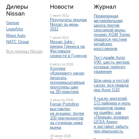
Дилеры
Новости
Журнал
Nissan
7 июля 2011
Проверенная
Результаты продаж
автомобильная
Genser
Nissan за июнь
школа против
2011
LegeArtis
сенсорной моды:
почему KGM Torres
Major Auto
7 июля 2011
оказался честнее
Nissan Juke -
NATC Group
китайских
рекорд Гиннеса на
кроссоверов
Фестивале
Все дилеры Nissan
скорости в Гудвуде
Тест-драйв Avior
V90: шесть метров,
6 августа 2026
которые требуют
Холдинг
уважения
«Кордиант» начал
печатать
Шок-цена и пустой
полномасштабные
салон: вся правда
прототипы шин
про Avior G10
на 3D-принтере
8 тысяч зрителей,
3 августа 2026
172 райдера и ноль
Ferrari Portofino
процентов права
выставлен
на ошибку: как
на аукцион: более
«Прорыв» взорвал
100 претендентов
ЦСКА Арену
за суперкар ниже
и заставил забыть
рынка
про реальность
28 июля 2026