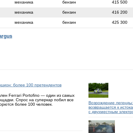
механика
бензин
415 500
механика
бензин
416 200
механика
бензин
425 300
argus
аукцион: более 100 претендентов
н Ferrari Portofino — один из самых
ощадки. Спрос на суперкар побил все
Возрождение легенды:
борются более 100 человек.
возвращается к исток
с двухместным электр