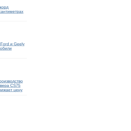
екорд
 сантиметрах
Ford и Geely
мобили
роизводство
овера CS75
нижает цену