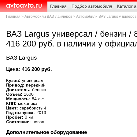
Навигация
Родительские
Главная
Подбор автомобиля
Каталог 
страницы
AvtoAvto.ru
Главная
Автомобили ВАЗ у дилеров
Автомобили ВАЗ Largus у дилеров
ВАЗ Largus универсал / бензин / 8
416 200 руб. в наличии у официа
ВАЗ Largus
Цена: 416 200 руб.
Кузов:
универсал
Привод:
передний
Двигатель:
бензин
Объем:
1600
Мощность:
84 л.с.
КПП:
механика
Цвет:
серебристый
Год выпуска:
2013
Пробег:
0 км.
Состояние:
новая
Дополнительное оборудование