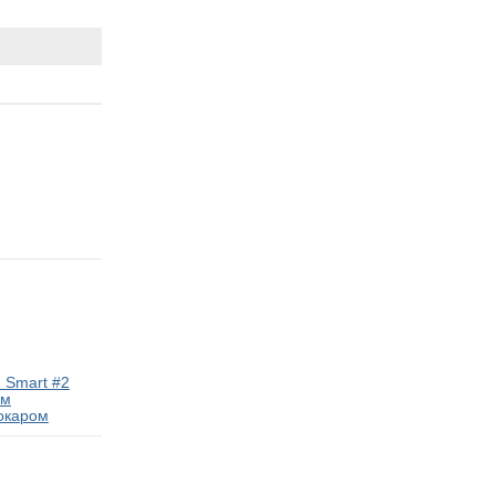
 Smart #2
ам
окаром