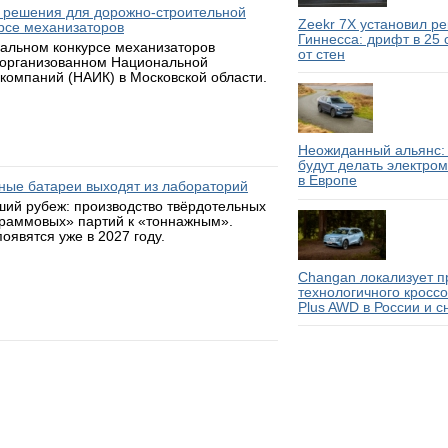
 решения для дорожно-строительной
Zeekr 7X установил р
рсе механизаторов
Гиннесса: дрифт в 25
нальном конкурсе механизаторов
от стен
 организованном Национальной
компаний (НАИК) в Московской области.
Неожиданный альянс: 
будут делать электро
в Европе
ьные батареи выходят из лабораторий
ий рубеж: производство твёрдотельных
граммовых» партий к «тоннажным».
оявятся уже в 2027 году.
Changan локализует п
технологичного кросс
Plus AWD в России и с