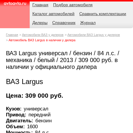
Навигация
Родительские
Главная
Подбор автомобиля
страницы
Каталог автомобилей
Сравнить комплектации
AvtoAvto.ru
Дилеры
Справочник
Журнал
Главная
Автомобили ВАЗ у дилеров
Автомобили ВАЗ Largus у дилеров
Автомобиль ВАЗ Largus в наличии у дилера
ВАЗ Largus универсал / бензин / 84 л.с. /
механика / белый / 2013 / 309 000 руб. в
наличии у официального дилера
ВАЗ Largus
Цена: 309 000 руб.
Кузов:
универсал
Привод:
передний
Двигатель:
бензин
Объем:
1600
Мощность:
84 л.с.