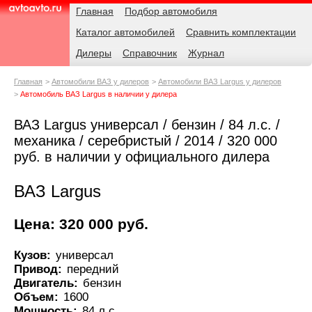
Навигация
Родительские
Главная
Подбор автомобиля
страницы
Каталог автомобилей
Сравнить комплектации
AvtoAvto.ru
Дилеры
Справочник
Журнал
Главная
Автомобили ВАЗ у дилеров
Автомобили ВАЗ Largus у дилеров
Автомобиль ВАЗ Largus в наличии у дилера
ВАЗ Largus универсал / бензин / 84 л.с. /
механика / серебристый / 2014 / 320 000
руб. в наличии у официального дилера
ВАЗ Largus
Цена: 320 000 руб.
Кузов:
универсал
Привод:
передний
Двигатель:
бензин
Объем:
1600
Мощность:
84 л.с.