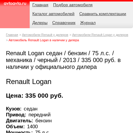
Навигация
Родительские
Главная
Подбор автомобиля
страницы
Каталог автомобилей
Сравнить комплектации
AvtoAvto.ru
Дилеры
Справочник
Журнал
Главная
Автомобили Renault у дилеров
Автомобили Renault Logan у дилеров
Автомобиль Renault Logan в наличии у дилера
Renault Logan седан / бензин / 75 л.с. /
механика / черный / 2013 / 335 000 руб. в
наличии у официального дилера
Renault Logan
Цена: 335 000 руб.
Кузов:
седан
Привод:
передний
Двигатель:
бензин
Объем:
1400
Мощность:
75 л.с.