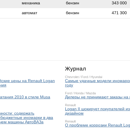
механика
бензин
343 000
автомат
бензин
471 300
Журнал
Chevrolet
/
Ford
/
Hyundai
ские цены на Renault Logan
Самые удачные модели иномарок
ения
году
Ford
/
Honda
/
Mazda
атания 2010 в стиле Musa
Дилеры не принимают заказы на
Renault
Logan II шокирует покупателей 
чности: содержать
дизайном
бюджетные иномарки в два
Renault
 чем машины АвтоВАЗа
О проблеме коррозии Renault Lo