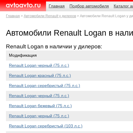
Навигация
Родительские
Главная
Подбор автомобиля
Каталог 
страницы
AvtoAvto.ru
Главная
Автомобили Renault у дилеров
Автомобили Renault Logan у д
Автомобили Renault Logan в нали
Renault Logan в наличии у дилеров:
Модификация
Renault Logan черный (75 л.с.)
Renault Logan красный (75 л.с.)
Renault Logan серебристый (75 л.с.)
Renault Logan черный (75 л.с.)
Renault Logan бежевый (75 л.с.)
Renault Logan черный (75 л.с.)
Renault Logan серебристый (103 л.с.)