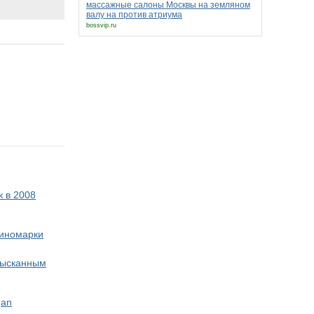
массажные салоны Москвы на земляном
валу на против атриума
bossvip.ru
 в 2008
 иномарки
изысканным
gan