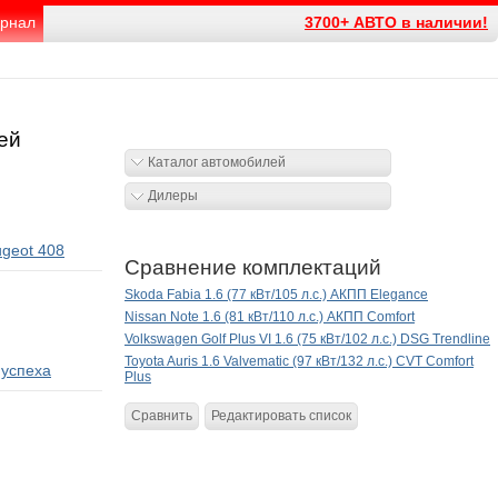
рнал
3700+ АВТО в наличии!
ей
Каталог автомобилей
Дилеры
geot 408
Сравнение комплектаций
Skoda Fabia 1.6 (77 кВт/105 л.с.) АКПП Elegance
Nissan Note 1.6 (81 кВт/110 л.с.) АКПП Comfort
Volkswagen Golf Plus VI 1.6 (75 кВт/102 л.с.) DSG Trendline
Toyota Auris 1.6 Valvematic (97 кВт/132 л.с.) CVT Comfort
 успеха
Plus
Сравнить
Редактировать список