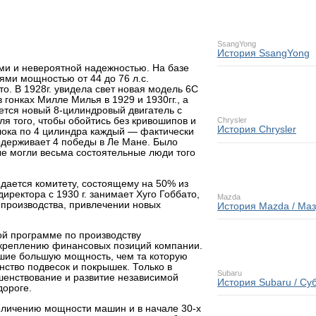
SsangYong
История SsangYong
и и невероятной надежностью. На базе
ями мощностью от 44 до 76 л.с.
о. В 1928г. увидела свет новая модель 6C
 гонках Милле Милья в 1929 и 1930гг., а
яется новый 8-цилиндровый двигатель с
я того, чтобы обойтись без кривошипов и
Chrysler
История Chrysler
лока по 4 цилиндра каждый — фактически
одерживает 4 победы в Ле Мане. Было
ые могли весьма состоятельные люди того
дается комитету, состоящему на 50% из
иректора с 1930 г. занимает Хуго Гоббато,
Mazda
производства, привлечении новых
История Mazda / Ма
ой программе по производству
 укреплению финансовых позиций компании.
вшие большую мощность, чем та которую
нство подвесок и покрышек. Только в
Subaru
шенствование и развитие независимой
История Subaru / Су
дороге.
величению мощности машин и в начале 30-х