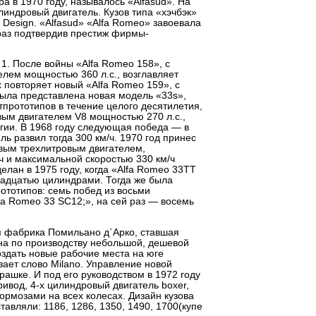
а в 1970 году, называлось «Alfasud». На
индровый двигатель. Кузов типа «хэчбэк»
 Design. «Alfasud» «Alfa Romeo» завоевала
 раз подтвердив престиж фирмы-
1. После войны «Alfa Romeo 158», с
ем мощностью 360 л.с., возглавляет
х повторяет новый «Alfa Romeo 159», с
 была представлена новая модель «33s»,
тпрототипов в течение целого десятилетия,
овым двигателем V8 мощностью 270 л.с.,
ьгии. В 1968 году следующая победа — в
ь развил тогда 300 км/ч. 1970 год принес
новым трехлитровым двигателем,
 и максимальной скоростью 330 км/ч
лан в 1975 году, когда «Alfa Romeo 33TT
надцатью цилиндрами. Тогда же была
тотипов: семь побед из восьми
fa Romeo 33 SC12;», на сей раз — восемь
ая фабрика Помильано д`Арко, ставшая
на по производству небольшой, дешевой
здать новые рабочие места на юге
зает слово Milano. Управление новой
ашке. И под его руководством в 1972 году
ивод, 4-х цилиндровый двигатель boxer,
ормозами на всех колесах. Дизайн кузова
авляли: 1186, 1286, 1350, 1490, 1700(купе