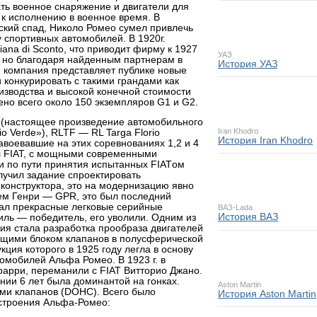
ть военное снаряжение и двигатели для
 к исполнению в военное время. В
ский спад, Николо Ромео сумел привлечь
 спортивных автомобилей. В 1920г.
ana di Sconto, что приводит фирму к 1927
УАЗ
о, но благодаря найденным партнерам в
История УАЗ
. компания представляет публике новые
 конкурировать с такими грандами как
оизводства и высокой конечной стоимости
но всего около 150 экземпляров G1 и G2.
rt (настоящее произведение автомобильного
Iran Khodro
io Verde»), RLTF — RL Targa Florio
История Iran Khodro
авоевавшие на этих соревнованиях 1,2 и 4
ал FIAT, с мощными современными
и по пути принятия испытанных FIATом
лучил задание спроектировать
 конструктора, это на модернизацию явно
лем Генри — GPR, это был последний
вал прекрасные легковые серийные
ВАЗ-Lada
История ВАЗ
иль — победитель, его уволили. Одним из
ия стала разработка прообраза двигателей
ющими блоком клапанов в полусферической
кция которого в 1925 году легла в основу
омобилей Альфа Ромео. В 1923 г. в
арри, переманили с FIAT Витторио Джано.
нии 6 лет была доминантой на гонках.
Aston Martin
ми клапанов (DOHC). Всего было
История Aston Martin
естроения Альфа-Ромео: