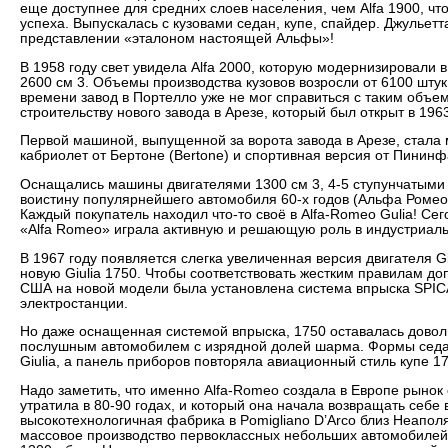
еще доступнее для средних слоев населения, чем Alfa 1900, чт
успеха. Выпускалась с кузовами седан, купе, спайдер. Джульетт
представлении «эталоном настоящей Альфы»!
В 1958 году свет увидела Alfa 2000, которую модернизировали 
2600 см 3. Объемы производства кузовов возросли от 6100 штук в
времени завод в Портелло уже не мог справиться с таким объем
строительству нового завода в Арезе, который был открыт в 1963
Первой машиной, выпущенной за ворота завода в Арезе, стала м
кабриолет от Бертоне (Bertone) и спортивная версия от Пининфа
Оснащались машины двигателями 1300 см 3, 4-5 ступунчатыми 
воистину популярнейшего автомобиля 60-х годов (Альфа Ромео
Каждый покупатель находил что-то своё в Alfa-Romeo Gulia! Сег
«Alfa Romeo» играла активную и решающую роль в индустриал
В 1967 году появляется слегка увеличенная версия двигателя G
новую Giulia 1750. Чтобы соответствовать жестким правилам д
США на новой модели была установлена система впрыска SPIC
электростанции.
Но даже оснащенная системой впрыска, 1750 оставалась дово
послушным автомобилем с изрядной долей шарма. Формы седан
Giulia, а панель приборов повторяла авиационный стиль купе 17
Надо заметить, что именно Alfa-Romeo создала в Европе рынок
утратила в 80-90 годах, и который она начала возвращать себ
высокотехнологичная фабрика в Pomigliano D’Arco близ Неапол
массовое производство первоклассных небольших автомобилей