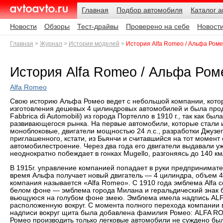
Навигация
Подразделы
Родительские
Дата:
Главная
Подбор автомобиля
Каталог 
страницы
AvtoAvto.ru
Новости
Обзоры
Тест-драйвы
Проверено на себе
Новост
Главная
Журнал
История моделей
История Alfa Romeo / Альфа Ром
История Alfa Romeo / Альфа Ром
Alfa Romeo
Свою историю Альфа Ромео ведет с небольшой компании, котора
изготовления дешевых 4 цилиндровых автомобилей и была прод
Fabbrica di Automobili) из города Портелло в 1910 г., так как б
развивающегося рынка. На первые автомобили, которые стали и
моноблоковые, двигатели мощностью 24 л.с., разработки Джузеп
приглашенного, кстати, из Бьянчи и считавшийся на тот момент
автомобилестроение. Через два года его двигатели выдавали уж
неоднократно побеждает в гонках Mugello, разгоняясь до 140 км
В 1915г. управление компанией попадает в руки предпринимате
время Альфа получает новый двигатель — 4 цилиндра, объем 42
компания называется «Alfa Romeo». С 1910 года эмблема Alfa 
белом фоне — эмблема города Милана и геральдический знак б
вьющуюся на голубом фоне змею. Эмблема имела надпись AL
расположенную вокруг. С момента полного перехода компании в 
надписи вокруг щита была добавлена фамилия Ромео: ALFA 
Ромео производить только легковые автомобили не суждено б