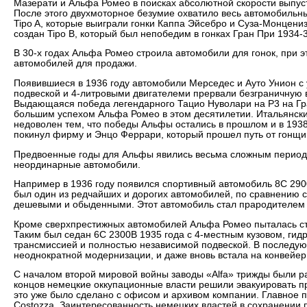
Мазерати и Альфа Ромео в поисках абсолютной скорости выпус
После этого двухмоторное безумие охватило весь автомобильн
Tipo A, которые выиграли гонки Каппа Эйсебро и Суза-Монцени
создан Tipo B, который был непобедим в гонках Гран При 1934-3
В 30-х годах Альфа Ромео строила автомобили для гонок, при 
автомобилей для продажи.
Появившиеся в 1936 году автомобили Мерседес и Ауто Унион с
подвеской и 4-литровыми двигателеми прервали безграничную 
Выдающаяся победа легендарного Тацио Нуволари на P3 на Г
большим успехом Альфа Ромео в этом десятилетии. Итальянски
недоволен тем, что победы Альфы остались в прошлом и в 1938
покинул фирму и Энцо Феррари, который прошел путь от гонщи
Предвоенные годы для Альфы явились весьма сложным период
неординарные автомобили.
Например в 1936 году появился спортивный автомобиль 8С 290
был один из редчайших и дорогих автомобилей, по сравнению с
дешевыми и обыденными. Этот автомобиль стал прародителем 
Кроме сверхпрестижных автомобилей Альфа Ромео пыталась ст
Таким был седан 6С 2300В 1935 года с 4-местным кузовом, гид
трансмиссией и полностью независимой подвеской. В последу
неоднократной модернизации, и даже вновь встала на конвейер
С началом второй мировой войны заводы «Alfa» трижды были 
концов немецкие оккупационные власти решили эвакуировать пр
это уже было сделано с офисом и архивом компании. Главное
Costozza. Заинтересованность немецких властей в сохранении 