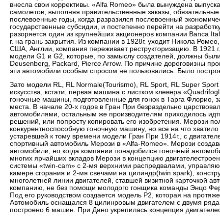
внесла свои коррективы. «Alfa Romeo» была вынуждена выпуска
самолетов, выполняя правительственные заказы, обязательные
послевоенные годы, когда разразился послевоенный экономиче
государственные субсидии, и постепенно перейти на разработку
разоряется один из крупнейших акционеров компании Banca Itali
г. на грань закрытия. Из компании в 1928г. уходит Никола Роме
США, Англии, компания переживает реструкторизацию. В 1921 г
модели G1 и G2, которые, по замыслу создателей, должны были
Deusenberg, Packard, Pierce Arrow. По причине дороговизны пр
эти автомобили особым спросом не пользовались. Было построе
Зато модели RL, RL Normale(Tourismo), RL Sport, RL Super Spo
искусства, кстати, первая машина с листком клевера «Quadrifogl
гоночные машины, подготовленные для гонок в Тарга Флорио, з
места. В начале 20-х годов в Гран При безраздельно царствов
автомобилями, остальным же производителям приходилось идт
решений, или попросту копировать его изобретения. Мерози по
конкурентноспособную гоночную машину, но все на что хватило
устаревшей к тому времени модели Гран При 1914г., с двигате
спортивный автомобиль Мерози в «Alfa-Romeo». Мерози созда
автомобили, но когда компании понадобился гоночный автомоб
многих ярчайших вкладов Мерози в концепцию двигателестроен
системы «twin-cam» с 2-мя верхними распредвалами, управля
камере сгорания и 2-мя свечами на цилиндр(twin spark), констру
многолетней линии двигателей, ставшей визитной карточкой авт
компанию, не без помощи молодого гонщика команды Энцо Фер
Под его руководством создается модель Р2, которая на протяже
Автомобиль оснащался 8 цилинровым двигателем с двумя ряда
построено 6 машин. При Дано укрепилась концепция двигател