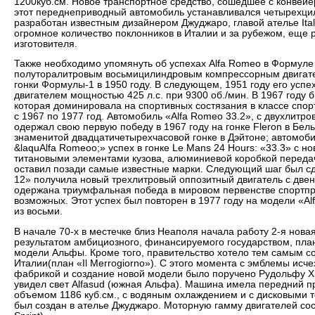
1200куб.см. Новое транспортное средство, сошедшее с конвейер
этот переднеприводный автомобиль устанавливался четырехцил
разработан известным дизайнером Джуджаро, главой ателье Ital
огромное количество поклонников в Италии и за рубежом, еще
изготовителя.
Также необходимо упомянуть об успехах Alfa Romeo в Формуле 
полуторалитровым восьмицилиндровым компрессорным двигател
гонки Формулы-1 в 1950 году. В следующем, 1951 году его успе
двигателем мощностью 425 л.с. при 9300 об./мин. В 1967 году
которая доминировала на спортивных состязания в классе спор
с 1967 по 1977 год. Автомобиль «Alfa Romeo 33.2», с двухлитр
одержал свою первую победу в 1967 году на гонке Fleron в Бел
знаменитой двадцатичетырехчасовой гонке в Дэйтоне; автомобил
&laquAlfa Romeoo;» успех в гонке Le Mans 24 Hours: «33.3» с 
титановыми элементами кузова, алюминиевой коробкой передач
оставил позади самые известные марки. Следующий шаг был сде
12» получила новый трехлитровый оппозитный двигатель с две
одержана триумфальная победа в мировом первенстве спортпро
возможных. Этот успех был повторен в 1977 году на модели «Al
из восьми.
В начале 70-х в местечке близ Неаполя начала работу 2-я нов
результатом амбициозного, финансируемого государством, пла
модели Альфы. Кроме того, правительство хотело тем самым со
Италии(план «Il Merrogiorno»). С этого момента с эмблемы исче
фабрикой и создание новой модели было поручено Рудольфу Хр
увидел свет Alfasud (южная Альфа). Машина имела передний пр
объемом 1186 куб.см., с водяным охлаждением и с дисковыми т
был создан в ателье Джуджаро. Моторную гамму двигателей сост