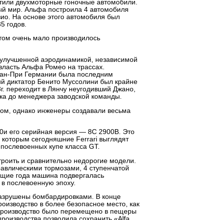
тили двухмоторные гоночные автомобили.
ый мир. Альфа построила 4 автомобиля
зио. На основе этого автомобиля был
5 годов.
этом очень мало производилось
 улучшенной аэродинамикой, независимой
власть Альфа Ромео на трассах.
ран-При Германии была последним
й диктатор Бенито Муссолини был крайне
г. переходит в Лянчу неугодивший Джано,
ка до менеджера заводской команды.
ом, однако инженеры создавали весьма
0и его серийная версия — 8C 2900B. Это
 которым сегодняшние Ferrari выглядят
послевоенных купе класса GT.
роить и сравнительно недорогие модели.
равлическими тормозами, 4 ступенчатой
ющие года машина подвергалась
 в послевоенную эпоху.
разрушены бомбардировками. В конце
оизводство в более безопасное место, как
 производство было перемещено в пещеры
производства позволила сохранить «Alfa