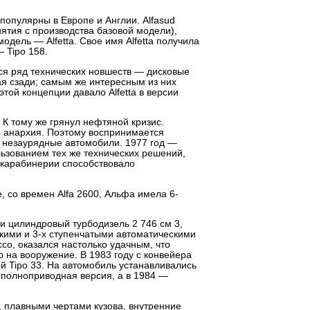
популярны в Европе и Англии. Alfasud
снятия с производства базовой модели),
одель — Alfetta. Свое имя Alfetta получила
 Tipo 158.
ся ряд технических новшеств — дисковые
ая сзади; самым же интересным из них
той концепции давало Alfetta в версии
К тому же грянул нефтяной кризис.
я анархия. Поэтому воспринимается
 незаурядные автомобили. 1977 год —
ользованием тех же технических решений,
и карабинерии способствовало
, со времен Alfa 2600, Альфа имела 6-
ти цилиндровый турбодизель 2 746 см 3,
скими и 3-х ступенчатыми автоматическими
ссо, оказался настолько удачным, что
го на вооружение. В 1983 году с конвейера
ой Tipo 33. На автомобиль устанавливались
я полноприводная версия, а в 1984 —
и, плавными чертами кузова, внутренние