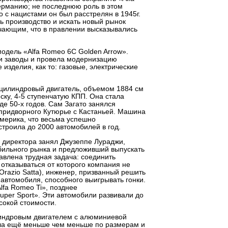
ерманию; не последнюю роль в этом
о с нацистами он был расстрелян в 1945г.
 производство и искать новый рынок
чающим, что в правлении высказывались
модель «Alfa Romeo 6C Golden Arrow».
ои заводы и провела модернизацию
изделия, как то: газовые, электрические
-цилиндровый двигатель, объемом 1884 см
ску, 4-5 ступенчатую КПП. Она стала
е 50-х годов. Сам Загато занялся
 придворного Кутюрье с Кастаньей. Машина
мерика, что весьма успешно
строила до 2000 автомобилей в год.
 директора занял Джузеппе Лураджи,
бильного рынка и предложивший выпускать
влена трудная задача: соединить
отказываться от которого компания не
Orazio Satta), инженер, призванный решить
 автомобиля, способного выигрывать гонки.
lfa Romeo Ti», позднее
Super Sport». Эти автомобили развивали до
сокой стоимости.
илиндровым двигателем с алюминиевой
ала ещё меньше чем меньше по размерам и