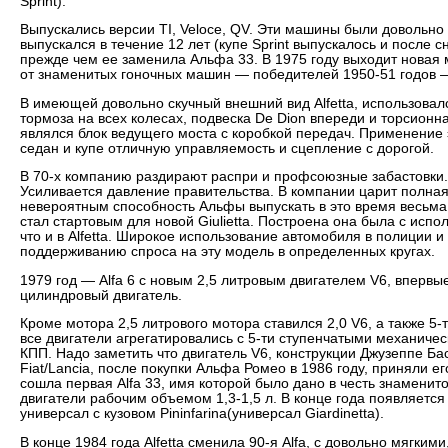
Sprint).
Выпускались версии TI, Veloce, QV. Эти машины были довольно 
выпускался в течение 12 лет (купе Sprint выпускалось и после 
прежде чем ее заменила Альфа 33. В 1975 году выходит новая м
от знаменитых гоночных машин — победителей 1950-51 годов —
В имеющей довольно скучный внешний вид Alfetta, использовал
тормоза на всех колесах, подвеска De Dion впереди и торсионн
являлся блок ведущего моста с коробкой передач. Применение э
седан и купе отличную управляемость и сцепление с дорогой.
В 70-х компанию раздирают распри и профсоюзные забастовки. 
Усиливается давление правительства. В компании царит полна
невероятным способность Альфы выпускать в это время весьма
стал стартовым для новой Giulietta. Построена она была с исп
что и в Alfetta. Широкое использование автомобиля в полиции 
поддерживанию спроса на эту модель в определенных кругах.
1979 год — Alfa 6 с новым 2,5 литровым двигателем V6, впервые
цилиндровый двигатель.
Кроме мотора 2,5 литрового мотора ставился 2,0 V6, а также 5-
все двигатели агрегатировались с 5-ти ступенчатыми механиче
КПП. Надо заметить что двигатель V6, конструкции Джузеппе Ба
Fiat/Lancia, после покупки Альфа Ромео в 1986 году, приняли е
сошла первая Alfa 33, имя которой было дано в честь знаменит
двигатели рабочим объемом 1,3-1,5 л. В конце года появляетс
универсал с кузовом Pininfarina(универсал Giardinetta).
В конце 1984 года Alfetta сменила 90-я Alfa, с довольно мягким