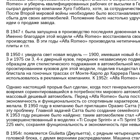
Romeo» и уберечь квалифицированных рабочих от высылки в Г
сыграл директор компании Хуго Гоббато, хотя, за сотрудничеств
После Второй мировой войны необходимо было восстанавливать
сбыта для своих автомобилей. Положение было настолько удру
идеи о продаже завода.
В 1947 г. была запущена в производство последняя довоенная 
Именно благодаря этой модели «Alfa Romeo» восстановила св
производства. В эти годы «Alfa Romeo» производила нетипичные 
плиты и т.п.
В 1950 г. увидела свет новая модель — 1900, имевшая новый 4
3 и 1975 см 3, 4-х дверный кузов, переднюю независимую подве
образцом для стилистического подражания в автомобильной мод
проэктированием кузовов для этой модели, поделив пъедестал
блистала на гоночных трассах от Монте-Карло до Каррера Пана
использовалось в рекламных компаниях. К 1952г. «Alfa Romeo» 
Однако настоящий прорыв был сделан, когда пост генерального
вовремя сориентировавшийся в потребностях мирового автомо
массовый дешевый автомобиль. Перед «Alfa Romeo» была поста
экономичность и функциональность со спортивным характером, 
желала. В 1950 году в компанию был приглашен Оразио Сатта (
эту проблему. Главной задачей Сатта было создание семейного
К 1953 году решение было найдено: таким автомобилем стал «A
усовершенствованный в моделях «Ti Coupe Sprint» и «Ti Sprint 
225 км/ч, сохраняя фунциональность и экономичность при невы
В 1954г. появляется Giulietta (Джульетта), с рядным четырехц
головкой блока, с двумя верхними распредвалами. Машина ст