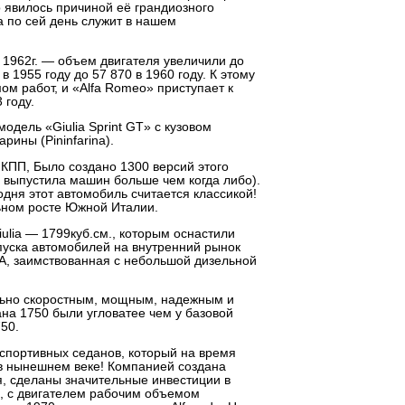
о явилось причиной её грандиозного
а по сей день служит в нашем
в 1962г. — объем двигателя увеличили до
 1955 году до 57 870 в 1960 году. К этому
ом работ, и «Alfa Romeo» приступает к
 году.
одель «Giulia Sprint GT» с кузовом
рины (Pininfarina).
КПП, Было создано 1300 версий этого
 выпустила машин больше чем когда либо).
одня этот автомобиль считается классикой!
ьном росте Южной Италии.
iulia — 1799куб.см., которым оснастили
опуска автомобилей на внутренний рынок
A, заимствованная с небольшой дизельной
льно скоростным, мощным, надежным и
а 1750 были угловатее чем у базовой
50.
 спортивных седанов, который на время
е в нынешнем веке! Компанией создана
я, сделаны значительные инвестиции в
, с двигателем рабочим объемом