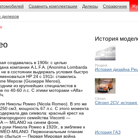
автомобилей
Сравнить комплектации
Дилеры
Справочник
Жу
и дилеров
ео
История модел
ео
я создавалась в 1906г. с целью
Peugeot
ана компании A.L.F.A. (Anonima Lombarda
История дизайна Peu
ыла не в состоянии выдержать условия быстро
меноваться НР 24 с 1911г. ставились
пе Мерози (Giuseppe Merosi),
 одним из крупнейших специалистов в
е по 40-60 л.с. С этими моторами «Alfa»
/ч.
Citroen
Citroen 2CV: история
ля Николы Ромео (Nicola Romeo). В это же
50 см3, мощность 67 л.с. С этого момента
содержала два символа: красный крест на
лагородного семейства Visconti —
FA — MILANO на синем фоне,
руки Никола Ромео в 1920г., в эмблеме к
ROMEO-MILANO. Первоначальным планам
История ГАЗ
ыло сбыться — Первая Мировая война