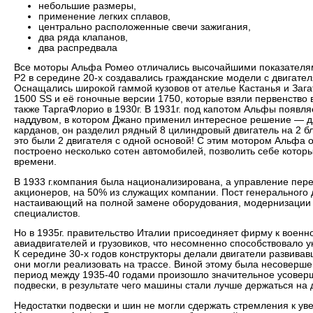
небольшие размеры,
применение легких сплавов,
центрально расположенные свечи зажигания,
два ряда клапанов,
два распредвала
Все моторы Альфа Ромео отличались высочайшими показателям
Р2 в середине 20-х создавались гражданские модели с двигател
Оснащались широкой гаммой кузовов от ателье Кастанья и Загат
1500 SS и её гоночные версии 1750, которые взяли первенство в
также ТаргаФлорио в 1930г. В 1931г. под капотом Альфы появл
наддувом, в котором Джано применил интересное решение — дл
карданов, он разделил рядный 8 цилиндровый двигатель на 2 б
это были 2 двигателя с одной основой! С этим мотором Альфа 
построено несколько сотен автомобилей, позволить себе котор
времени.
В 1933 г.компания была национализирована, а управление пере
акционеров, на 50% из служащих компании. Пост генерального д
настаивающий на полной замене оборудования, модернизации 
специалистов.
Но в 1935г. правительство Италии присоединяет фирму к военн
авиадвигателей и грузовиков, что несомненно способствовало
К середине 30-х годов конструкторы делали двигатели развива
они могли реализовать на трассе. Виной этому была несоверше
период между 1935-40 годами произошло значительное усовер
подвески, в результате чего машины стали лучше держаться на 
Недостатки подвески и шин не могли сдержать стремления к у