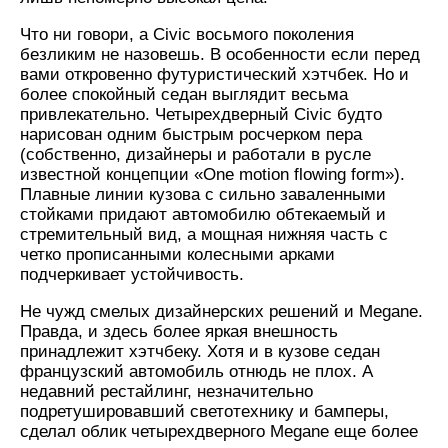
Что ни говори, а Civic восьмого поколения
безликим не назовешь. В особенности если перед
вами откровенно футуристический хэтчбек. Но и
более спокойный седан выглядит весьма
привлекательно. Четырехдверный Civic будто
нарисован одним быстрым росчерком пера
(собственно, дизайнеры и работали в русле
известной концепции «One motion flowing form»).
Плавные линии кузова с сильно заваленными
стойками придают автомобилю обтекаемый и
стремительный вид, а мощная нижняя часть с
четко прописанными колесными арками
подчеркивает устойчивость.
Не чужд смелых дизайнерских решений и Megane.
Правда, и здесь более яркая внешность
принадлежит хэтчбеку. Хотя и в кузове седан
французский автомобиль отнюдь не плох. А
недавний рестайлинг, незначительно
подретушировавший светотехнику и бамперы,
сделал облик четырехдверного Megane еще более