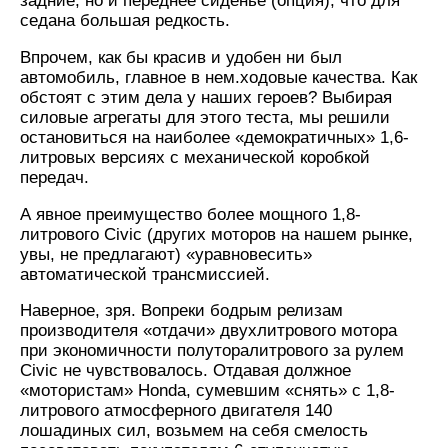
задние, но и переднее сиденье (опция), что для
седана большая редкость.
Впрочем, как бы красив и удобен ни был
автомобиль, главное в нем.ходовые качества. Как
обстоят с этим дела у наших героев? Выбирая
силовые агрегаты для этого теста, мы решили
остановиться на наиболее «демократичных» 1,6-
литровых версиях с механической коробкой
передач.
А явное преимущество более мощного 1,8-
литрового Civic (других моторов на нашем рынке,
увы, не предлагают) «уравновесить»
автоматической трансмиссией.
Наверное, зря. Вопреки бодрым релизам
производителя «отдачи» двухлитрового мотора
при экономичности полуторалитрового за рулем
Civic не чувствовалось. Отдавая должное
«мотористам» Honda, сумевшим «снять» с 1,8-
литрового атмосферного двигателя 140
лошадиных сил, возьмем на себя смелость