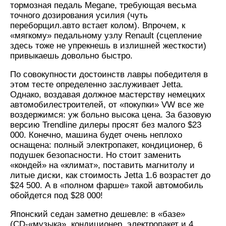
тормозная педаль Megane, требующая весьма
точного дозирования усилия (чуть
переборщил.авто встает колом). Впрочем, к
«мягкому» педальному узлу Renault (сцепление
здесь тоже не упрекнешь в излишней жесткости)
привыкаешь довольно быстро.
По совокупности достоинств лавры победителя в
этом тесте определенно заслуживает Jetta.
Однако, воздавая должное мастерству немецких
автомобилестроителей, от «покупки» VW все же
воздержимся: уж больно высока цена. За базовую
версию Trendline дилеры просят без малого $23
000. Конечно, машина будет очень неплохо
оснащена: полный электропакет, кондиционер, 6
подушек безопасности. Но стоит заменить
«кондей» на «климат», поставить магнитолу и
литые диски, как стоимость Jetta 1.6 возрастет до
$24 500. А в «полном фарше» такой автомобиль
обойдется под $28 000!
Японский седан заметно дешевле: в «базе»
(CD-«музыка», кондиционер, электропакет и 4