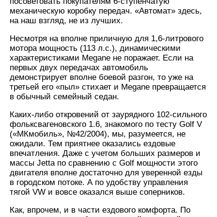
посоветовать покупателям 6-ступенчатую
механическую коробку передач. «Автомат» здесь,
на наш взгляд, не из лучших.
Несмотря на вполне приличную для 1,6-литрового
мотора мощность (113 л.с.), динамическими
характеристиками Megane не поражает. Если на
первых двух передачах автомобиль
демонстрирует вполне боевой разгон, то уже на
третьей его «пыл» стихает и Megane превращается
в обычный семейный седан.
Каких-либо откровений от заурядного 102-сильного
фольксвагеновского 1.6, знакомого по тесту Golf V
(«МКмобиль», №42/2004), мы, разумеется, не
ожидали. Тем приятнее оказались ездовые
впечатления. Даже с учетом больших размеров и
массы Jetta по сравнению с Golf мощности этого
двигателя вполне достаточно для уверенной езды
в городском потоке. А по удобству управления
тягой VW и вовсе оказался выше соперников.
Как, впрочем, и в части ездового комфорта. По