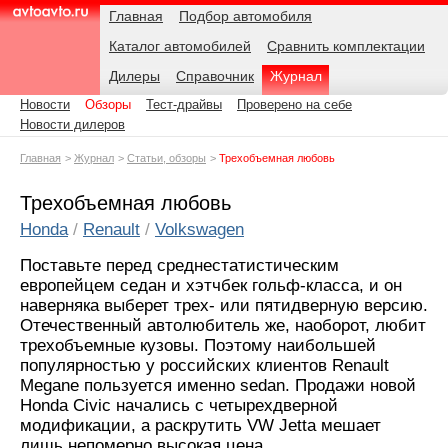
Навигация
Подразделы
Родительские
Дата:
Главная
Подбор автомобиля
страницы
Каталог автомобилей
Сравнить комплектации
AvtoAvto.ru
Дилеры
Справочник
Журнал
Новости
Обзоры
Тест-драйвы
Проверено на себе
Новости дилеров
Главная
Журнал
Статьи, обзоры
Трехобъемная любовь
Трехобъемная любовь
Honda
/
Renault
/
Volkswagen
Поставьте перед среднестатистическим
европейцем седан и хэтчбек гольф-класса, и он
наверняка выберет трех- или пятидверную версию.
Отечественный автолюбитель же, наоборот, любит
трехобъемные кузовы. Поэтому наибольшей
популярностью у российских клиентов Renault
Megane пользуется именно sedan. Продажи новой
Honda Civic начались с четырехдверной
модификации, а раскрутить VW Jetta мешает
лишь непомерно высокая цена.