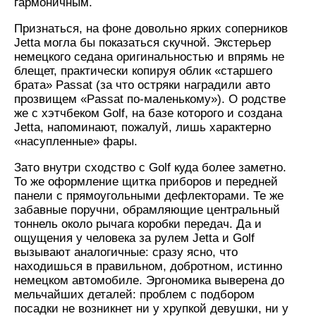
гармоничным.
Признаться, на фоне довольно ярких соперников
Jetta могла бы показаться скучной. Экстерьер
немецкого седана оригинальностью и впрямь не
блещет, практически копируя облик «старшего
брата» Passat (за что остряки наградили авто
прозвищем «Passat по-маленькому»). О родстве
же с хэтчбеком Golf, на базе которого и создана
Jetta, напоминают, пожалуй, лишь характерно
«насупленные» фары.
Зато внутри сходство с Golf куда более заметно.
То же оформление щитка приборов и передней
панели с прямоугольными дефлекторами. Те же
забавные поручни, обрамляющие центральный
тоннель около рычага коробки передач. Да и
ощущения у человека за рулем Jetta и Golf
вызывают аналогичные: сразу ясно, что
находишься в правильном, добротном, истинно
немецком автомобиле. Эргономика выверена до
мельчайших деталей: проблем с подбором
посадки не возникнет ни у хрупкой девушки, ни у