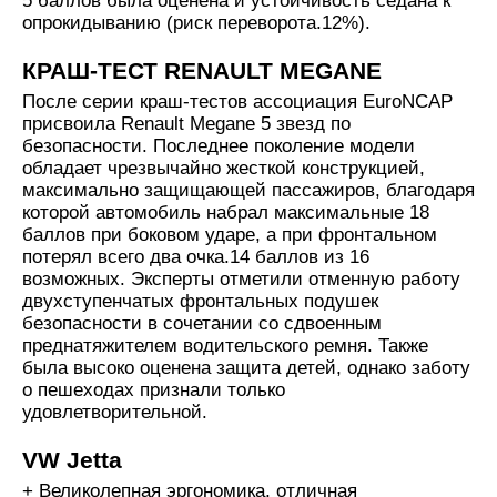
5 баллов была оценена и устойчивость седана к
опрокидыванию (риск переворота.12%).
КРАШ-ТЕСТ RENAULT MEGANE
После серии краш-тестов ассоциация EuroNCAP
присвоила Renault Megane 5 звезд по
безопасности. Последнее поколение модели
обладает чрезвычайно жесткой конструкцией,
максимально защищающей пассажиров, благодаря
которой автомобиль набрал максимальные 18
баллов при боковом ударе, а при фронтальном
потерял всего два очка.14 баллов из 16
возможных. Эксперты отметили отменную работу
двухступенчатых фронтальных подушек
безопасности в сочетании со сдвоенным
преднатяжителем водительского ремня. Также
была высоко оценена защита детей, однако заботу
о пешеходах признали только
удовлетворительной.
VW Jetta
+ Великолепная эргономика, отличная