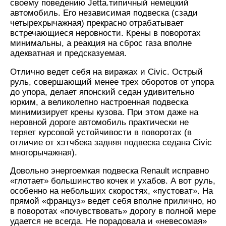
своему поведению Jetta.типичный немецкий
автомобиль. Его независимая подвеска (сзади
четырехрычажная) прекрасно отрабатывает
встречающиеся неровности. Крены в поворотах
минимальны, а реакция на сброс газа вполне
адекватная и предсказуемая.
Отлично ведет себя на виражах и Civic. Острый
руль, совершающий менее трех оборотов от упора
до упора, делает японский седан удивительно
юрким, а великолепно настроенная подвеска
минимизирует крены кузова. При этом даже на
неровной дороге автомобиль практически не
теряет курсовой устойчивости в поворотах (в
отличие от хэтчбека задняя подвеска седана Civic
многорычажная).
Довольно энергоемкая подвеска Renault исправно
«глотает» большинство кочек и ухабов. А вот руль,
особенно на небольших скоростях, «пустоват». На
прямой «француз» ведет себя вполне прилично, но
в поворотах «почувствовать» дорогу в полной мере
удается не всегда. Не порадовала и «невесомая»