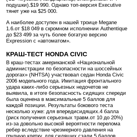
подушки).$19 990. Однако топ-версия Executive
тянет уже на $25 000.
А наиболее доступен в нашей троице Megane
1.6.от $18 049 в скромном исполнении Authentique
до $23 499 за чуть более богатую версию
Expression с «автоматом».
КРАШ-ТЕСТ HONDA CIVIC
В краш-тестах американской «Национальной
администрации по безопасности на шоссейных
дорогах» (NHTSA) участвовал седан Honda Civic
2006 модельного года. Имитация фронтального
удара каких-либо серьезных недочетов не
выявила, в итоге безопасность сидящих спереди
была оценена в максимальные 5 баллов для
каждой позиции. Результаты бокового теста
несколько хуже: для впередисидящих.4 балла
(риск получения серьезных травм.от 10 до 20%)
из-за довольно высокой вероятности перелома
ребер вследствие чрезмерного давления на
грудную клетку, для сидящих сзади.5 баллов