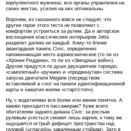
корпулентного мужчины, все органы управления.на
своих местах, усилия на них оптимальны.
Впрочем, из сказанного вовсе не следует, что
другие герои этого теста не позволяют с
комфортом устроиться за рулем. Да и авторское
восхищение классическим интерьером Jetta
разделит далеко не каждый. Кому-то ближе
авангардная панель Civic, определенно
напоминающая нечто аэрокосмическое (то ли из
«Хроник Риддика», то ли из «Звездных войн»).
Другим придутся по душе двухцветное торпедо,
«самолетный» «ручник» и «продвинутая» система
запуска двигателя Megane (посредством
вставляемой в слот на панели идентификационной
карты и нажатия кнопки «старт/стоп»).
Ну, с водителями все более или менее понятно. А
каково приходится пассажирам? Хуже всего
обитателям заднего дивана Civic: за рослым
рулевым усесться сможет лишь карлик, к тому же
ощущается острый дефицит пространства над
головой («спасибо» заваленным стойкам). Зато в