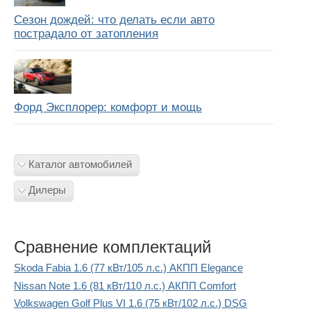
Сезон дождей: что делать если авто
пострадало от затопления
Форд Эксплорер: комфорт и мощь
Каталог автомобилей
Дилеры
Сравнение комплектаций
Skoda Fabia 1.6 (77 кВт/105 л.с.) АКПП Elegance
Nissan Note 1.6 (81 кВт/110 л.с.) АКПП Comfort
Volkswagen Golf Plus VI 1.6 (75 кВт/102 л.с.) DSG