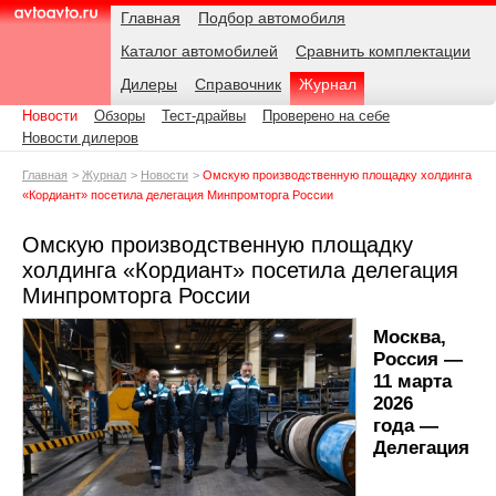
Навигация
Подразделы
Родительские
Дата:
Главная
Подбор автомобиля
страницы
Каталог автомобилей
Сравнить комплектации
AvtoAvto.ru
Дилеры
Справочник
Журнал
Новости
Обзоры
Тест-драйвы
Проверено на себе
Новости дилеров
Главная
Журнал
Новости
Омскую производственную площадку холдинга
«Кордиант» посетила делегация Минпромторга России
Омскую производственную площадку
холдинга «Кордиант» посетила делегация
Минпромторга России
Москва,
Россия —
11 марта
2026
года —
Делегация