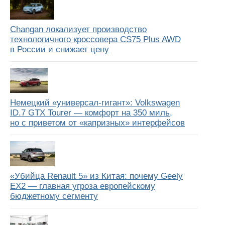
Changan локализует производство
технологичного кроссовера CS75 Plus AWD
в России и снижает цену
Немецкий «универсал-гигант»: Volkswagen
ID.7 GTX Tourer — комфорт на 350 миль,
но с приветом от «капризных» интерфейсов
«Убийца Renault 5» из Китая: почему Geely
EX2 — главная угроза европейскому
бюджетному сегменту