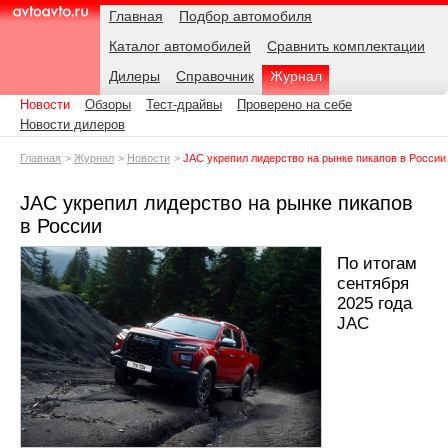
Навигация
Подразделы
Родительские
Дата:
Главная
Подбор автомобиля
страницы
Каталог автомобилей
Сравнить комплектации
AvtoAvto.ru
Дилеры
Справочник
Журнал
Новости
Обзоры
Тест-драйвы
Проверено на себе
Новости дилеров
Главная
Журнал
Новости
JAC укрепил лидерство на рынке пикапов в России
JAC укрепил лидерство на рынке пикапов
в России
По итогам
сентября
2025 года
JAC