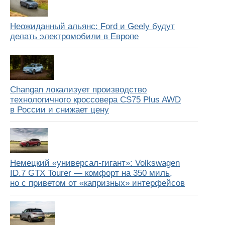
Неожиданный альянс: Ford и Geely будут
делать электромобили в Европе
Changan локализует производство
технологичного кроссовера CS75 Plus AWD
в России и снижает цену
Немецкий «универсал-гигант»: Volkswagen
ID.7 GTX Tourer — комфорт на 350 миль,
но с приветом от «капризных» интерфейсов