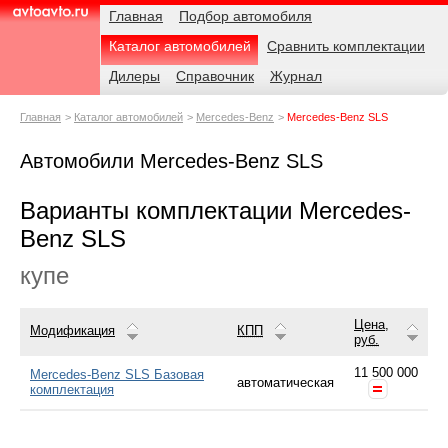
Навигация
Родительские
Главная
Подбор автомобиля
страницы
Каталог автомобилей
Сравнить комплектации
AvtoAvto.ru
Дилеры
Справочник
Журнал
Главная
Каталог автомобилей
Mercedes-Benz
Mercedes-Benz SLS
Автомобили Mercedes-Benz SLS
Варианты комплектации Mercedes-
Benz SLS
купе
Цена,
Модификация
КПП
руб.
11 500 000
Mercedes-Benz SLS Базовая
автоматическая
комплектация