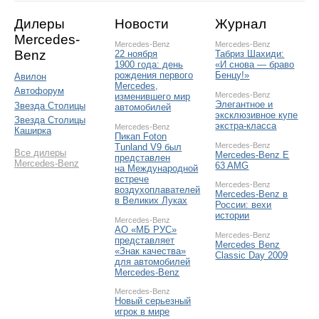
Дилеры
Новости
Журнал
Mercedes-
Mercedes-Benz
Mercedes-Benz
Benz
22 ноября
Табриз Шахиди:
1900 года: день
«И снова — браво
рождения первого
Бенцу!»
Авилон
Mercedes,
Автофорум
Mercedes-Benz
изменившего мир
Элегантное и
Звезда Столицы
автомобилей
эксклюзивное купе
Звезда Столицы
экстра-класса
Mercedes-Benz
Каширка
Пикап Foton
Mercedes-Benz
Tunland V9 был
Все дилеры
Mercedes-Benz E
представлен
Mercedes-Benz
63 AMG
на Международной
встрече
Mercedes-Benz
воздухоплавателей
Mercedes-Benz в
в Великих Луках
России: вехи
истории
Mercedes-Benz
АО «МБ РУС»
Mercedes-Benz
представляет
Mercedes Benz
«Знак качества»
Classic Day 2009
для автомобилей
Mercedes-Benz
Mercedes-Benz
Новый серьезный
игрок в мире