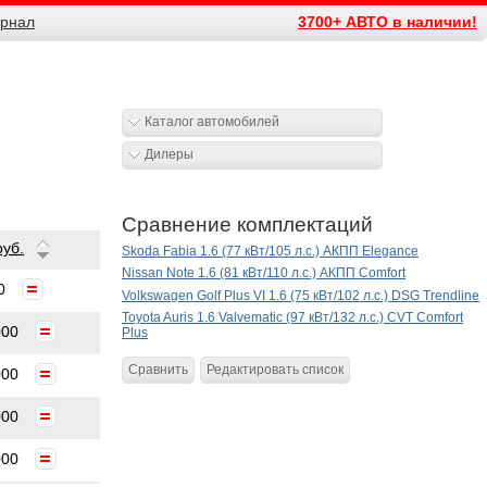
рнал
3700+ АВТО в наличии!
Каталог автомобилей
Дилеры
Сравнение комплектаций
руб.
Skoda Fabia 1.6 (77 кВт/105 л.с.) АКПП Elegance
Nissan Note 1.6 (81 кВт/110 л.с.) АКПП Comfort
0
Volkswagen Golf Plus VI 1.6 (75 кВт/102 л.с.) DSG Trendline
Toyota Auris 1.6 Valvematic (97 кВт/132 л.с.) CVT Comfort
000
Plus
Сравнить
Редактировать список
000
000
000