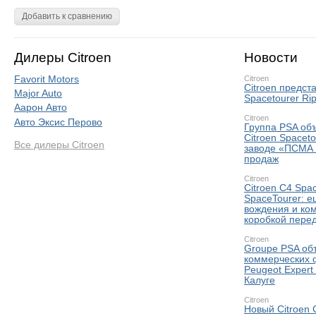
Добавить к сравнению
Дилеры Citroen
Новости
Favorit Motors
Citroen
Citroen предс
Major Auto
Spacetourer Rip
Аарон Авто
Citroen
Авто Эксис Перово
Группа PSA объ
Citroen Spaceto
Все дилеры Citroen
заводе «ПСМА 
продаж
Citroen
Citroen C4 Spa
SpaceTourer: е
вождения и ко
коробкой пере
Citroen
Groupe PSA объ
коммерческих ф
Peugeot Expert
Калуге
Citroen
Новый Citroen C