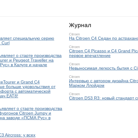
Журнал
Citroen
тавляет специальную серию
На Citroen C4 Седан по астрахан
 Curl
Citroen
Citroen C4 Picasso и C4 Grand Pic
являет о старте производства
первое впечатление
urer и Peugeot Traveller на
Citroen
Рус» в Калуге и начале
Невыносимая легкость бытия с Ci
Citroen
Интервью с автором дизайна Citr
ceTourer и Grand C4
Марком Ллойдом
ще больше удовольствия от
мфорта с автоматической
Citroen
дач EAT8!
Citroen DS3 R3: новый стандарт 
являет о старте производства
ургонов Citroen Jumpy и
 на заводе «ПСМА Рус» в
3 Aircross: у всех