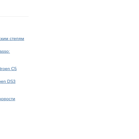
ским степям
asso:
troen C5
oen DS3
скорости