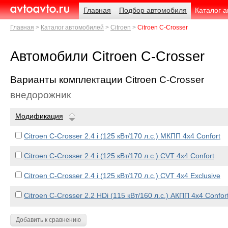
Навигация
Родительские
Главная
Подбор автомобиля
Каталог 
страницы
AvtoAvto.ru
Главная
Каталог автомобилей
Citroen
Citroen C-Crosser
Автомобили Citroen C-Crosser
Варианты комплектации Citroen C-Crosser
внедорожник
Модификация
Citroen C-Crosser 2.4 i (125 кВт/170 л.с.) МКПП 4x4 Confort
Citroen C-Crosser 2.4 i (125 кВт/170 л.с.) CVT 4x4 Confort
Citroen C-Crosser 2.4 i (125 кВт/170 л.с.) CVT 4x4 Exclusive
Citroen C-Crosser 2.2 HDi (115 кВт/160 л.с.) АКПП 4x4 Confor
Добавить к сравнению