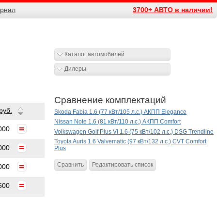
рнал
3700+ АВТО в наличии!
Каталог автомобилей
Дилеры
Сравнение комплектаций
руб.
Skoda Fabia 1.6 (77 кВт/105 л.с.) АКПП Elegance
Nissan Note 1.6 (81 кВт/110 л.с.) АКПП Comfort
000
Volkswagen Golf Plus VI 1.6 (75 кВт/102 л.с.) DSG Trendline
Toyota Auris 1.6 Valvematic (97 кВт/132 л.с.) CVT Comfort
000
Plus
Сравнить
Редактировать список
000
500