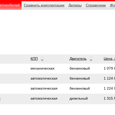
автомобилей
Сравнить комплектации
Дилеры
Справочник
Жу
КПП
Двигатель
Цена,
1 079 
механическая
бензиновый
1 124 
автоматическая
бензиновый
1 224 
автоматическая
бензиновый
1 315 
автоматическая
дизельный
t