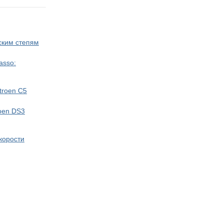
ским степям
asso:
troen C5
oen DS3
скорости