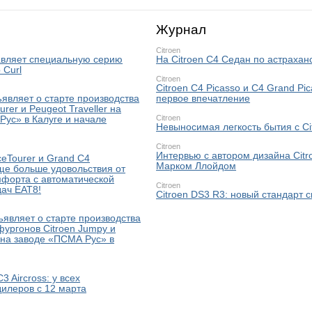
Журнал
Citroen
тавляет специальную серию
На Citroen C4 Седан по астрахан
 Curl
Citroen
Citroen C4 Picasso и C4 Grand Pic
являет о старте производства
первое впечатление
urer и Peugeot Traveller на
Citroen
Рус» в Калуге и начале
Невыносимая легкость бытия с Ci
Citroen
Интервью с автором дизайна Citr
ceTourer и Grand C4
Марком Ллойдом
ще больше удовольствия от
мфорта с автоматической
Citroen
дач EAT8!
Citroen DS3 R3: новый стандарт 
являет о старте производства
ургонов Citroen Jumpy и
 на заводе «ПСМА Рус» в
3 Aircross: у всех
илеров с 12 марта