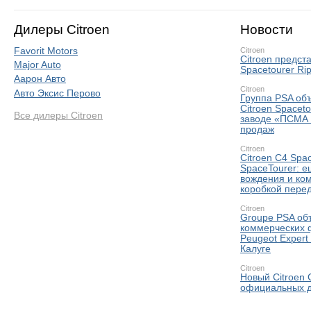
Дилеры Citroen
Новости
Favorit Motors
Citroen
Citroen предс
Major Auto
Spacetourer Rip
Аарон Авто
Citroen
Авто Эксис Перово
Группа PSA объ
Citroen Spaceto
Все дилеры Citroen
заводе «ПСМА 
продаж
Citroen
Citroen C4 Spa
SpaceTourer: е
вождения и ко
коробкой пере
Citroen
Groupe PSA объ
коммерческих ф
Peugeot Expert
Калуге
Citroen
Новый Citroen C
официальных д