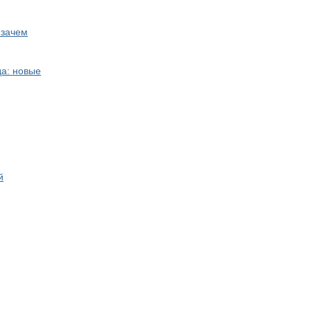
езачем
да: новые
й