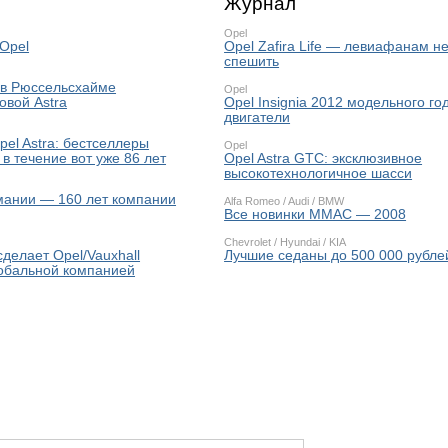
Журнал
Opel
Opel
Opel Zafira Life — левиафанам н
спешить
 в Рюссельсхайме
Opel
овой Astra
Opel Insignia 2012 модельного го
двигатели
pel Astra: бестселлеры
Opel
 в течение вот уже 86 лет
Opel Astra GTC: эксклюзивное
высокотехнологичное шасси
мании — 160 лет компании
Alfa Romeo
/
Audi
/
BMW
Все новинки ММАС — 2008
Chevrolet
/
Hyundai
/
KIA
делает Opel/Vauxhall
Лучшие седаны до 500 000 рубле
обальной компанией