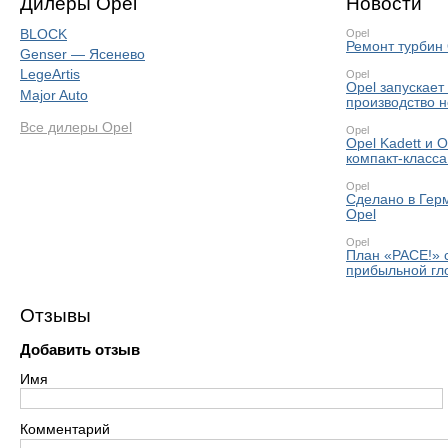
Дилеры Opel
Новости
BLOCK
Opel
Ремонт турбин 
Genser — Ясенево
LegeArtis
Opel
Opel запускает
Major Auto
производство н
Все дилеры Opel
Opel
Opel Kadett и O
компакт-класса
Opel
Сделано в Гер
Opel
Opel
План «PACE!» с
прибыльной гл
Отзывы
Добавить отзыв
Имя
Комментарий