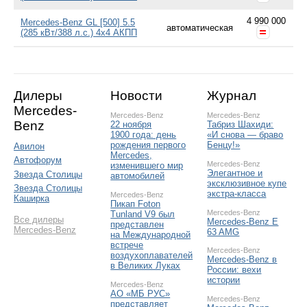
4 990 000
Mercedes-Benz GL [500] 5.5
автоматическая
(285 кВт/388 л.с.) 4x4 АКПП
Дилеры
Новости
Журнал
Mercedes-
Mercedes-Benz
Mercedes-Benz
Benz
22 ноября
Табриз Шахиди:
1900 года: день
«И снова — браво
рождения первого
Бенцу!»
Авилон
Mercedes,
Автофорум
Mercedes-Benz
изменившего мир
Элегантное и
Звезда Столицы
автомобилей
эксклюзивное купе
Звезда Столицы
экстра-класса
Mercedes-Benz
Каширка
Пикап Foton
Mercedes-Benz
Tunland V9 был
Все дилеры
Mercedes-Benz E
представлен
Mercedes-Benz
63 AMG
на Международной
встрече
Mercedes-Benz
воздухоплавателей
Mercedes-Benz в
в Великих Луках
России: вехи
истории
Mercedes-Benz
АО «МБ РУС»
Mercedes-Benz
представляет