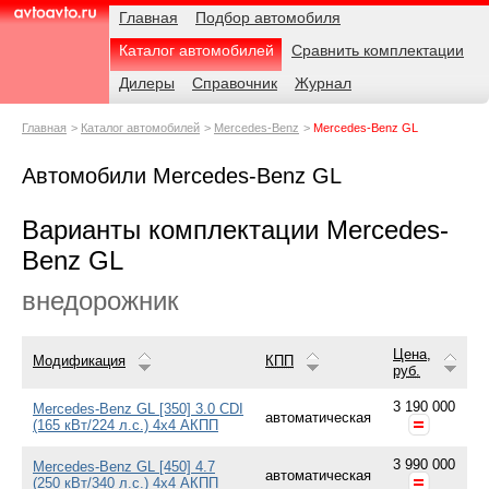
Навигация
Родительские
Главная
Подбор автомобиля
страницы
Каталог автомобилей
Сравнить комплектации
AvtoAvto.ru
Дилеры
Справочник
Журнал
Главная
Каталог автомобилей
Mercedes-Benz
Mercedes-Benz GL
Автомобили Mercedes-Benz GL
Варианты комплектации Mercedes-
Benz GL
внедорожник
Цена,
Модификация
КПП
руб.
3 190 000
Mercedes-Benz GL [350] 3.0 CDI
автоматическая
(165 кВт/224 л.с.) 4x4 АКПП
3 990 000
Mercedes-Benz GL [450] 4.7
автоматическая
(250 кВт/340 л.с.) 4x4 АКПП