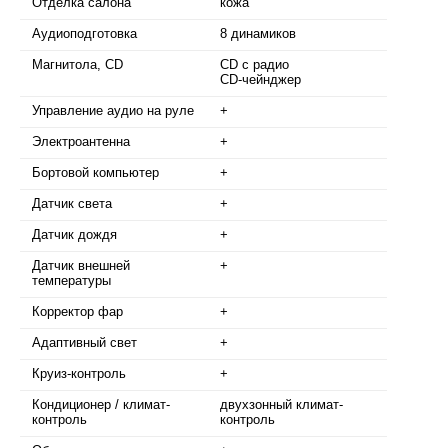
Отделка салона
кожа
Аудиоподготовка
8 динамиков
Магнитола, CD
CD с радио
CD-чейнджер
Управление аудио на руле
+
Электроантенна
+
Бортовой компьютер
+
Датчик света
+
Датчик дождя
+
Датчик внешней
+
температуры
Корректор фар
+
Адаптивный свет
+
Круиз-контроль
+
Кондиционер / климат-
двухзонный климат-
контроль
контроль