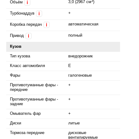
3
3,0 (2967 см
)
Объём
i
+
Турбонаддув
i
автоматическая
Коробка передач
i
полный
Привод
i
Кузов
Тип кузова
внедорожник
Класс автомобиля
E
Фары
галогеновые
Противотуманные фары -
+
передние
Противотуманные фары -
+
задние
Омыватель фар
+
Диски
литые
Тормоза передние
дисковые
вентилируемые