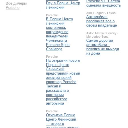
Porsche 911 Carrera
Day в Порше Центр
Все дилеры
сменила внешность
Ленинский
Porsche
Audi
/
Jaguar
/
Lexus
Porsche
Автомобиль
В Порше Центр
расскажет все о
Ленинский
своем владельце
состоялось
награждение
Aston Martin
/
Bentley
/
победителей
Mercedes-Benz
Чемпионата
Самые дорогие
Porsche Sport
автомобили –
Challenge
покупка не выходя
из дома
Porsche
На открытии нового
Порше Центр
Ленинский
представили новый
электрический
спорткар Porsche
Taycan и
рассказали о
состоянии
российского
авторынка
Porsche
Открытие Порше
Центр Ленинский
— второго
дилерского центра