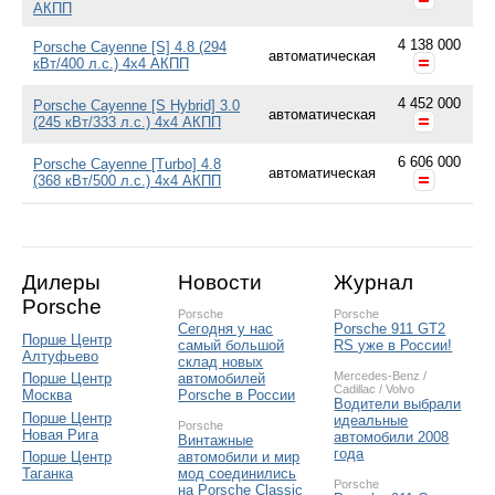
АКПП
4 138 000
Porsche Cayenne [S] 4.8 (294
автоматическая
кВт/400 л.с.) 4x4 АКПП
4 452 000
Porsche Cayenne [S Hybrid] 3.0
автоматическая
(245 кВт/333 л.с.) 4x4 АКПП
6 606 000
Porsche Cayenne [Turbo] 4.8
автоматическая
(368 кВт/500 л.с.) 4x4 АКПП
Дилеры
Новости
Журнал
Porsche
Porsche
Porsche
Сегодня у нас
Porsche 911 GT2
Порше Центр
самый большой
RS уже в России!
Алтуфьево
склад новых
Mercedes-Benz
/
автомобилей
Порше Центр
Cadillac
/
Volvo
Porsche в России
Москва
Водители выбрали
Порше Центр
идеальные
Porsche
Новая Рига
автомобили 2008
Винтажные
года
автомобили и мир
Порше Центр
мод соединились
Таганка
Porsche
на Porsche Classic