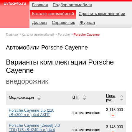
Навигация
Родительские
Главная
Подбор автомобиля
страницы
Каталог автомобилей
Сравнить комплектации
AvtoAvto.ru
Дилеры
Справочник
Журнал
Главная
Каталог автомобилей
Porsche
Porsche Cayenne
Автомобили Porsche Cayenne
Варианты комплектации Porsche
Cayenne
внедорожник
Цена,
Модификация
КПП
руб.
3 115 000
Porsche Cayenne 3.6 (220
автоматическая
кВт/300 л.с.) 4x4 АКПП
Porsche Cayenne [Diesel] 3.0
3 148 000
TDI (176 кВт/240 л.с.) 4x4
автоматическая