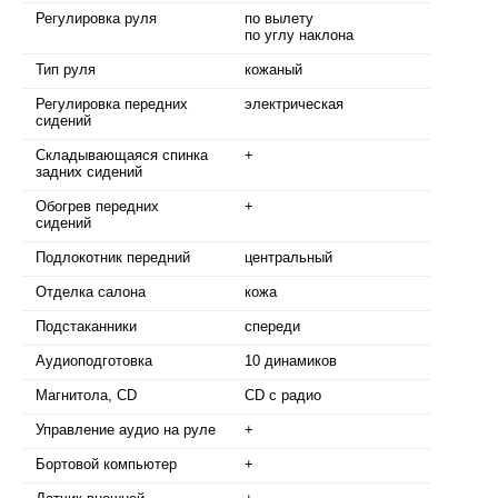
Регулировка руля
по вылету
по углу наклона
Тип руля
кожаный
Регулировка передних
электрическая
сидений
Складывающаяся спинка
+
задних сидений
Обогрев передних
+
сидений
Подлокотник передний
центральный
Отделка салона
кожа
Подстаканники
спереди
Аудиоподготовка
10 динамиков
Магнитола, CD
CD с радио
Управление аудио на руле
+
Бортовой компьютер
+