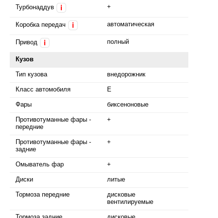
+
Турбонаддув
i
автоматическая
Коробка передач
i
полный
Привод
i
Кузов
Тип кузова
внедорожник
Класс автомобиля
E
Фары
биксеноновые
Противотуманные фары -
+
передние
Противотуманные фары -
+
задние
Омыватель фар
+
Диски
литые
Тормоза передние
дисковые
вентилируемые
Тормоза задние
дисковые