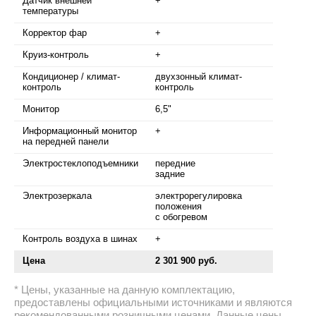
Датчик внешней
+
температуры
Корректор фар
+
Круиз-контроль
+
Кондиционер / климат-
двухзонный климат-
контроль
контроль
Монитор
6,5"
Информационный монитор
+
на передней панели
Электростеклоподъемники
передние
задние
Электрозеркала
электрорегулировка
положения
с обогревом
Контроль воздуха в шинах
+
Цена
2 301 900 руб.
Цены, указанные на данную комплектацию,
предоставлены официальными источниками и являются
рекомендованными розничными ценами. Данные цены