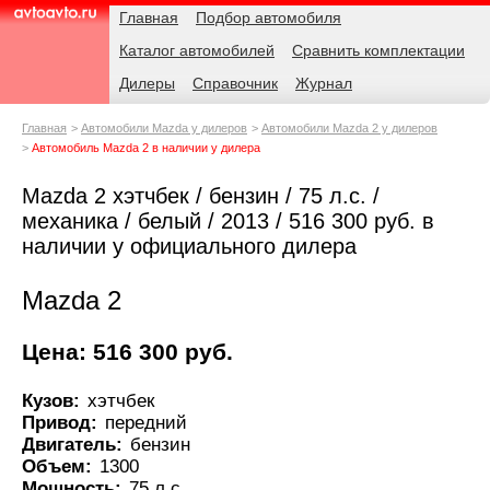
Навигация
Родительские
Главная
Подбор автомобиля
страницы
Каталог автомобилей
Сравнить комплектации
AvtoAvto.ru
Дилеры
Справочник
Журнал
Главная
Автомобили Mazda у дилеров
Автомобили Mazda 2 у дилеров
Автомобиль Mazda 2 в наличии у дилера
Mazda 2 хэтчбек / бензин / 75 л.с. /
механика / белый / 2013 / 516 300 руб. в
наличии у официального дилера
Mazda 2
Цена: 516 300 руб.
Кузов:
хэтчбек
Привод:
передний
Двигатель:
бензин
Объем:
1300
Мощность:
75 л.с.