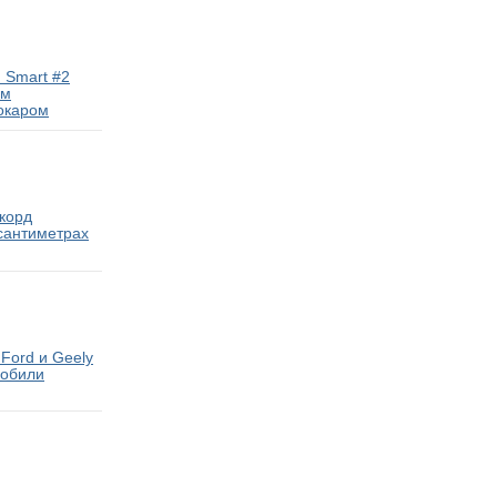
 Smart #2
ам
окаром
екорд
 сантиметрах
Ford и Geely
мобили