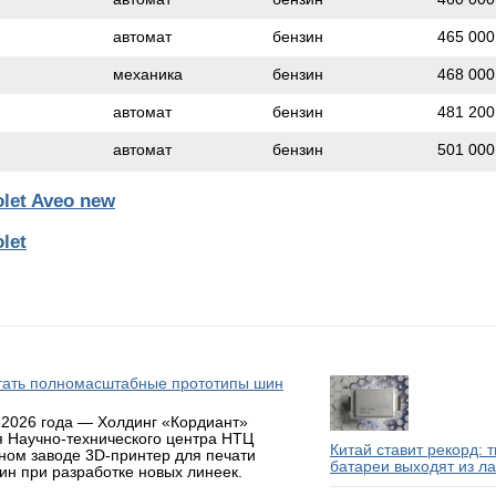
автомат
бензин
465 000
механика
бензин
468 000
автомат
бензин
481 200
автомат
бензин
501 000
let Aveo new
let
атать полномасштабные прототипы шин
 2026 года — Холдинг «Кордиант»
я Научно-технического центра НТЦ
Китай ставит рекорд: 
ном заводе 3D-принтер для печати
батареи выходят из л
н при разработке новых линеек.