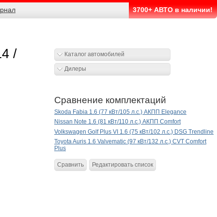
рнал
3700+ АВТО в наличии!
4 /
Каталог автомобилей
Дилеры
Сравнение комплектаций
Skoda Fabia 1.6 (77 кВт/105 л.с.) АКПП Elegance
Nissan Note 1.6 (81 кВт/110 л.с.) АКПП Comfort
Volkswagen Golf Plus VI 1.6 (75 кВт/102 л.с.) DSG Trendline
Toyota Auris 1.6 Valvematic (97 кВт/132 л.с.) CVT Comfort
Plus
Сравнить
Редактировать список