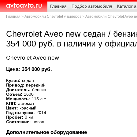
Навигация
Родительские
Главная
Подбор автомобиля
Каталог 
страницы
AvtoAvto.ru
Главная
Автомобили Chevrolet у дилеров
Автомобили Chevrolet Aveo n
Chevrolet Aveo new седан / бензин 
354 000 руб. в наличии у официа
Chevrolet Aveo new
Цена: 354 000 руб.
Кузов:
седан
Привод:
передний
Двигатель:
бензин
Объем:
1600
Мощность:
115 л.с.
КПП:
автомат
Цвет:
красный
Год выпуска:
2014
Пробег:
0 км.
Состояние:
новая
Дополнительное оборудование