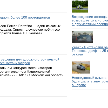
Возрождение легенды:
аукцион: более 100 претендентов
возвращается к исток
с двухместным электр
н Ferrari Portofino — один из самых
ощадки. Спрос на суперкар побил все
борются более 100 человек.
Zeekr 7X установил р
Гиннесса: дрифт в 25
от стен
 решения для дорожно-строительной
рсе механизаторов
нальном конкурсе механизаторов
 организованном Национальной
компаний (НАИК) в Московской области.
Неожиданный альянс: 
будут делать электро
в Европе