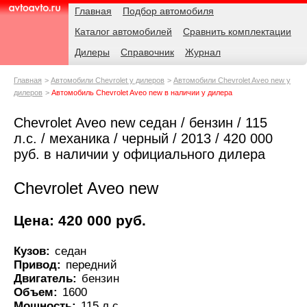
Навигация
Родительские
Главная
Подбор автомобиля
страницы
Каталог автомобилей
Сравнить комплектации
AvtoAvto.ru
Дилеры
Справочник
Журнал
Главная
Автомобили Chevrolet у дилеров
Автомобили Chevrolet Aveo new у
дилеров
Автомобиль Chevrolet Aveo new в наличии у дилера
Chevrolet Aveo new седан / бензин / 115
л.с. / механика / черный / 2013 / 420 000
руб. в наличии у официального дилера
Chevrolet Aveo new
Цена: 420 000 руб.
Кузов:
седан
Привод:
передний
Двигатель:
бензин
Объем:
1600
Мощность:
115 л.с.