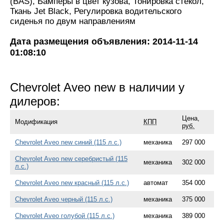
(BAS), Бамперы в цвет кузова, Тонировка стекол,
Ткань Jet Black, Регулировка водительского
сиденья по двум направлениям
Дата размещения объявления: 2014-11-14
01:08:10
Chevrolet Aveo new в наличии у
дилеров:
Цена,
Модификация
КПП
руб.
Chevrolet Aveo new синий (115 л.с.)
механика
297 000
Chevrolet Aveo new серебристый (115
механика
302 000
л.с.)
Chevrolet Aveo new красный (115 л.с.)
автомат
354 000
Chevrolet Aveo черный (115 л.с.)
механика
375 000
Chevrolet Aveo голубой (115 л.с.)
механика
389 000