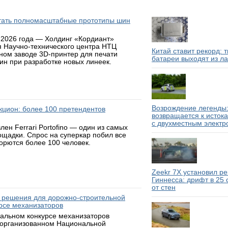
атать полномасштабные прототипы шин
 2026 года — Холдинг «Кордиант»
я Научно-технического центра НТЦ
Китай ставит рекорд: 
ном заводе 3D-принтер для печати
батареи выходят из л
н при разработке новых линеек.
Возрождение легенды:
аукцион: более 100 претендентов
возвращается к исток
с двухместным электр
н Ferrari Portofino — один из самых
ощадки. Спрос на суперкар побил все
борются более 100 человек.
Zeekr 7X установил р
Гиннесса: дрифт в 25
от стен
 решения для дорожно-строительной
рсе механизаторов
нальном конкурсе механизаторов
 организованном Национальной