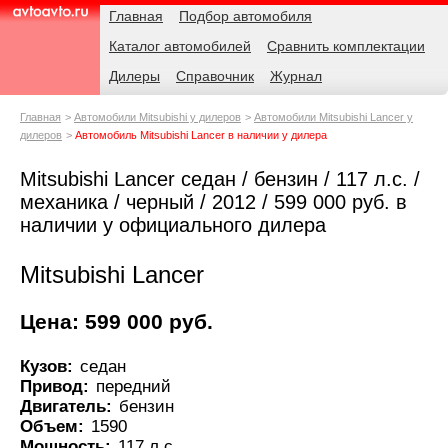
Навигация
Родительские
Главная
Подбор автомобиля
страницы
Каталог автомобилей
Сравнить комплектации
AvtoAvto.ru
Дилеры
Справочник
Журнал
Главная
Автомобили Mitsubishi у дилеров
Автомобили Mitsubishi Lancer у
дилеров
Автомобиль Mitsubishi Lancer в наличии у дилера
Mitsubishi Lancer седан / бензин / 117 л.с. /
механика / черный / 2012 / 599 000 руб. в
наличии у официального дилера
Mitsubishi Lancer
Цена: 599 000 руб.
Кузов:
седан
Привод:
передний
Двигатель:
бензин
Объем:
1590
Мощность:
117 л.с.