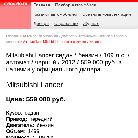
Навигация
Родительские
Главная
Подбор автомобиля
страницы
Каталог автомобилей
Сравнить комплектации
AvtoAvto.ru
Дилеры
Справочник
Журнал
Главная
Автомобили Mitsubishi у дилеров
Автомобили Mitsubishi Lancer у
дилеров
Автомобиль Mitsubishi Lancer в наличии у дилера
Mitsubishi Lancer седан / бензин / 109 л.с. /
автомат / черный / 2012 / 559 000 руб. в
наличии у официального дилера
Mitsubishi Lancer
Цена: 559 000 руб.
Кузов:
седан
Привод:
передний
Двигатель:
бензин
Объем:
1499
Мощность:
109 л.с.