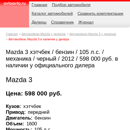
Навигация
Родительские
Главная
Подбор автомобиля
страницы
Каталог автомобилей
Сравнить комплектации
AvtoAvto.ru
Дилеры
Справочник
Журнал
Главная
Автомобили Mazda у дилеров
Автомобили Mazda 3 у дилеров
Автомобиль Mazda 3 в наличии у дилера
Mazda 3 хэтчбек / бензин / 105 л.с. /
механика / черный / 2012 / 598 000 руб. в
наличии у официального дилера
Mazda 3
Цена: 598 000 руб.
Кузов:
хэтчбек
Привод:
передний
Двигатель:
бензин
Объем:
1600
Мощность:
105 л.с.