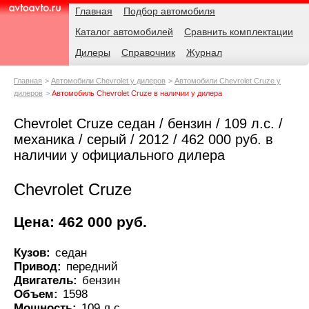
Навигация
Родительские
Главная
Подбор автомобиля
страницы
Каталог автомобилей
Сравнить комплектации
AvtoAvto.ru
Дилеры
Справочник
Журнал
Главная
Автомобили Chevrolet у дилеров
Автомобили Chevrolet Cruze у
дилеров
Автомобиль Chevrolet Cruze в наличии у дилера
Chevrolet Cruze седан / бензин / 109 л.с. /
механика / серый / 2012 / 462 000 руб. в
наличии у официального дилера
Chevrolet Cruze
Цена: 462 000 руб.
Кузов:
седан
Привод:
передний
Двигатель:
бензин
Объем:
1598
Мощность:
109 л.с.