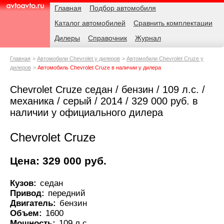
Навигация
Родительские
Главная
Подбор автомобиля
страницы
Каталог автомобилей
Сравнить комплектации
AvtoAvto.ru
Дилеры
Справочник
Журнал
Главная
Автомобили Chevrolet у дилеров
Автомобили Chevrolet Cruze у
дилеров
Автомобиль Chevrolet Cruze в наличии у дилера
Chevrolet Cruze седан / бензин / 109 л.с. /
механика / серый / 2014 / 329 000 руб. в
наличии у официального дилера
Chevrolet Cruze
Цена: 329 000 руб.
Кузов:
седан
Привод:
передний
Двигатель:
бензин
Объем:
1600
Мощность:
109 л.с.