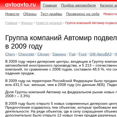
Навигация
Подразделы
Родительские
Дата:
Главная
Подбор автомобиля
Каталог 
страницы
AvtoAvto.ru
Новости
Обзоры
Тест-драйвы
Проверено на себе
Новост
Главная
Журнал
Новости дилеров
Группа компаний Автомир подвела
Группа компаний Автомир подвел
в 2009 году
Chery
/
Chevrolet
/
Citroen
/
Daewoo
/
Fiat
/
Ford
/
GM-АвтоВАЗ
/
H
В 2009 году через дилерские центры, входящие в Группу компа
автомобилей иностранного производства, и 5 213 – отечествен
компаний, по сравнению с 2008 годом, составило 48,5 %, что 
падения продаж.
В 2009 году на территории Российской Федерации было продано 
млн.431,5 тыс. меньше, чем в 2008 году (по данным АЕБ). Пад
Доля Группы компаний Автомир на федеральном рынке новых л
2008 г – 3,3%).
В 2009 году было открыто 5 новых современных дилерских цент
Предпочтение отдавалось тем объектам, которые требовали ми
деятельности. На ряде объектов, где в силу сокращения объе
дополнительно было открыто 12 новых точек продаж различных