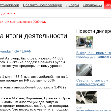
автомобилей
Сравнить комплектации
Дилеры
Справочник
Жу
и дилеров
 итоги деятельности в 2009 году
Новости дилер
а итоги деятельности
yundai
/
KIA
/
LIFAN
Выездной шиномонта
помощь для вашего 
ний Автомир, было реализовано 44 689
ного. Снижение продаж в рамках Группы
соответствует среднерыночному уровню
1 млн. 465,9 тыс. автомобилей, что на 1
ение продаж по РФ составило 50%.
Сверла по металлу
в автомастерских
егковых автомобилей составила 3,4% (в
ров – в Москве, Воронеже, Брянске и Орле.
нимальных инвестиций для запуска
мов продаж появились свободные площади,
Opel
 марок. Это позволило увеличить продажи
Куда обратиться за 