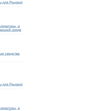
ы для Peugeot
лизаторы, и
жающей среде
ые средства
ы для Peugeot
лизаторы, и