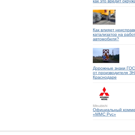
как это вредит окру
Как влияет неиспра
катализатор на рабо
автомобиля?
Дорожные знаки ГО
от производителя ЗН
Краснодаре
Mitsubishi
Официальный комм
«ММС Рус»