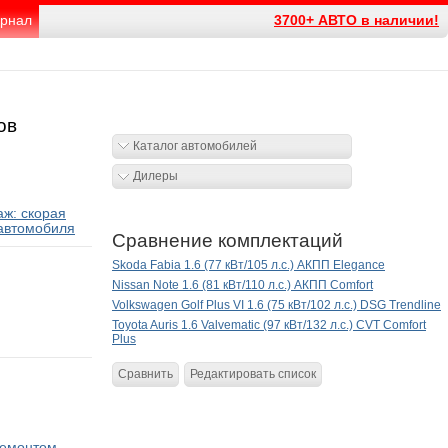
рнал
3700+ АВТО в наличии!
ов
Каталог автомобилей
Дилеры
ж: скорая
автомобиля
Сравнение комплектаций
Skoda Fabia 1.6 (77 кВт/105 л.с.) АКПП Elegance
Nissan Note 1.6 (81 кВт/110 л.с.) АКПП Comfort
Volkswagen Golf Plus VI 1.6 (75 кВт/102 л.с.) DSG Trendline
Toyota Auris 1.6 Valvematic (97 кВт/132 л.с.) CVT Comfort
Plus
Сравнить
Редактировать список
ремонтом