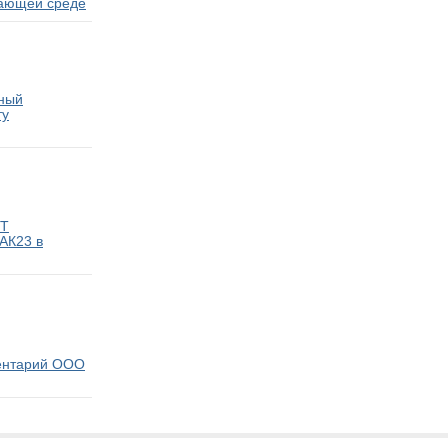
жающей среде
вный
ту
СТ
АК23 в
ентарий ООО