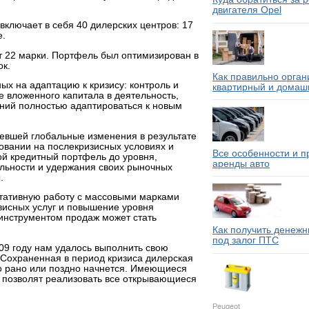
двигателя Opel
включает в себя 40 дилерских центров: 17
е.
т 22 марки. Портфель был оптимизирован в
ок.
Как правильно орган
ых на адаптацию к кризису: контроль и
квартирный и домаш
 вложенного капитала в деятельность,
ний полностью адаптироваться к новым
евшей глобальные изменения в результате
товании на послекризисных условиях и
Все особенности и 
й кредитный портфель до уровня,
аренды авто
льности и удержания своих рыночных
.
ьтативную работу с массовыми марками
висных услуг и повышение уровня
инструментом продаж может стать
Как получить денежн
под залог ПТС
09 году нам удалось выполнить свою
. Сохраненная в период кризиса дилерская
но рано или поздно начнется. Имеющиеся
к позволят реализовать все открывающиеся
Peugeot