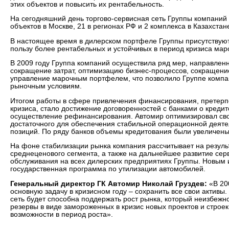
этих объектов и повысить их рентабельность.
На сегодняшний день торгово-сервисная сеть Группы компаний 
объектов в Москве, 21 в регионах РФ и 2 комплекса в Казахстан
В настоящее время в дилерском портфеле Группы присутствую
пользу более рентабельных и устойчивых в период кризиса мар
В 2009 году Группа компаний осуществила ряд мер, направленн
сокращение затрат, оптимизацию бизнес-процессов, сокращение
управление марочным портфелем, что позволило Группе компа
рыночным условиям.
Итогом работы в сфере привлечения финансирования, претерп
кризиса, стало достижение договоренностей с банками о креди
осуществление рефинансирования. Автомир оптимизировал сво
достаточного для обеспечения стабильной операционной деяте
позиций. По ряду банков объемы кредитования были увеличены
На фоне стабилизации рынка компания рассчитывает на резул
среднеценового сегмента, а также на дальнейшее развитие сер
обслуживания на всех дилерских предприятиях Группы. Новым 
государственная программа по утилизации автомобилей.
Генеральный директор ГК Автомир Николай Груздев:
«В 20
основную задачу в кризисном году – сохранить все свои активы
сеть будет способна поддержать рост рынка, который неизбеж
резервы в виде замороженных в кризис новых проектов и строе
возможности в период роста».