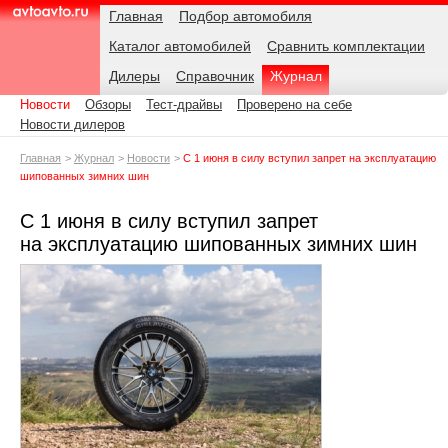
Навигация
Подразделы
Родительские
Дата:
Главная
Подбор автомобиля
страницы
Каталог автомобилей
Сравнить комплектации
AvtoAvto.ru
Дилеры
Справочник
Журнал
Новости
Обзоры
Тест-драйвы
Проверено на себе
Новости дилеров
Главная
Журнал
Новости
С 1 июня в силу вступил запрет на эксплуатацию
шипованных зимних шин
С 1 июня в силу вступил запрет
на эксплуатацию шипованных зимних шин