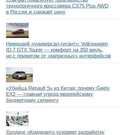
технологичного кроссовера CS75 Plus AWD
в России и снижает цену
Немецкий «универсал-гигант»: Volkswagen
ID.7 GTX Tourer — комфорт на 350 миль,
но с приветом от «капризных» интерфейсов
«Убийца Renault 5» из Китая: почему Geely
EX2 — главная угроза европейскому
бюджетному сегменту
Холдинг «Кордиант» ускоряет разработку