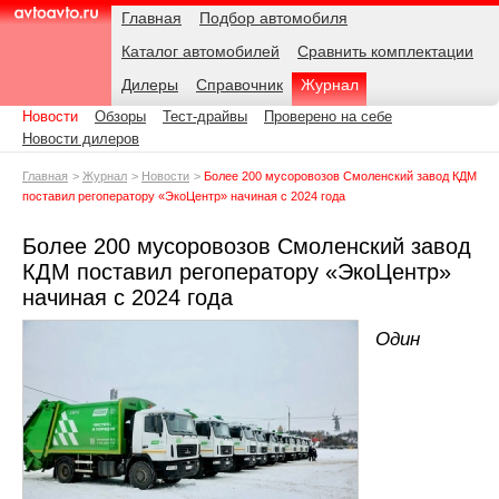
Навигация
Подразделы
Родительские
Дата:
Главная
Подбор автомобиля
страницы
Каталог автомобилей
Сравнить комплектации
AvtoAvto.ru
Дилеры
Справочник
Журнал
Новости
Обзоры
Тест-драйвы
Проверено на себе
Новости дилеров
Главная
Журнал
Новости
Более 200 мусоровозов Смоленский завод КДМ
поставил регоператору «ЭкоЦентр» начиная с 2024 года
Более 200 мусоровозов Смоленский завод
КДМ поставил регоператору «ЭкоЦентр»
начиная с 2024 года
Один