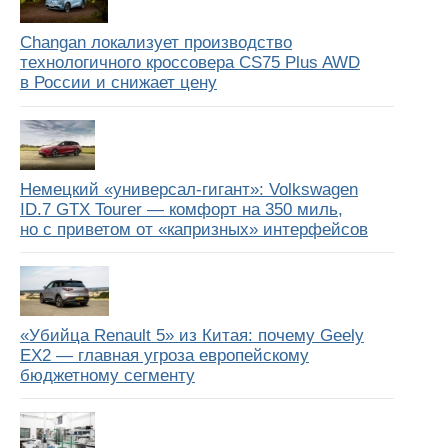
Changan локализует производство
технологичного кроссовера CS75 Plus AWD
в России и снижает цену
Немецкий «универсал-гигант»: Volkswagen
ID.7 GTX Tourer — комфорт на 350 миль,
но с приветом от «капризных» интерфейсов
«Убийца Renault 5» из Китая: почему Geely
EX2 — главная угроза европейскому
бюджетному сегменту